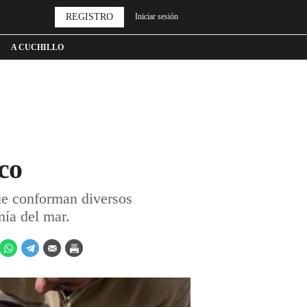
REGISTRO
Iniciar sesión
A CUCHILLO
co
que conforman diversos
nía del mar.