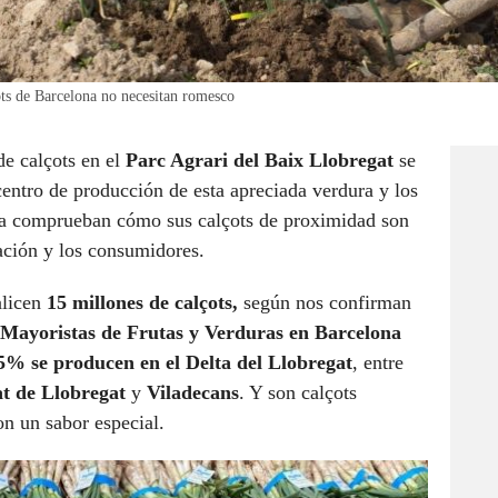
çots de Barcelona no necesitan romesco
de calçots en el
Parc Agrari del Baix Llobregat
se
centro de producción de esta apreciada verdura y los
ana comprueban cómo sus calçots de proximidad son
ación y los consumidores.
alicen
15 millones de calçots,
según nos confirman
Mayoristas de Frutas y Verduras en Barcelona
5% se producen en el Delta del Llobregat
, entre
at de Llobregat
y
Viladecans
. Y son calçots
on un sabor especial.