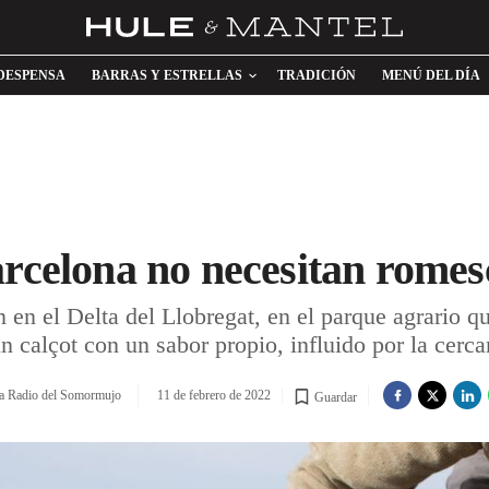
DESPENSA
BARRAS Y ESTRELLAS
TRADICIÓN
MENÚ DEL DÍA
arcelona no necesitan romes
n en el Delta del Llobregat, en el parque agrario 
 calçot con un sabor propio, influido por la cerca
 La Radio del Somormujo
11 de febrero de 2022
Guardar