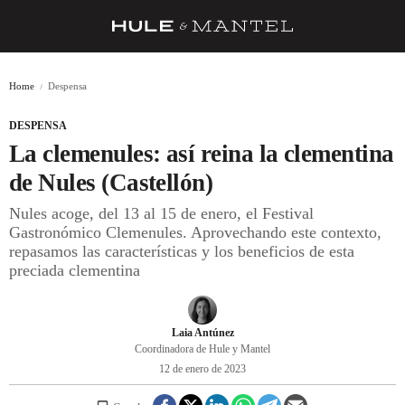
RECETAS
Home
Despensa
TRUCOS
DESPENSA
DESPENSA
La clemenules: así reina la clementina
BARRAS Y ESTRELLAS
de Nules (Castellón)
Nules acoge, del 13 al 15 de enero, el Festival
DÓNDE COMER
Gastronómico Clemenules. Aprovechando este contexto,
ÍDOLOS DE MESAS
repasamos las características y los beneficios de esta
preciada clementina
CUADERNO DE VIAJE
TRADICIÓN
Laia Antúnez
Coordinadora de Hule y Mantel
MENÚ DEL DÍA
12 de enero de 2023
A CUCHILLO