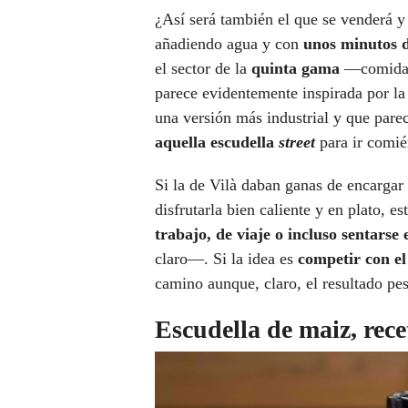
¿Así será también el que se venderá y
añadiendo agua y con
unos minutos 
el sector de la
quinta gama
—comida l
parece evidentemente inspirada por la
una versión más industrial y que pare
aquella escudella
street
para ir comié
Si la de Vilà daban ganas de encargar 
disfrutarla bien caliente y en plato, e
trabajo, de viaje o incluso sentarse e
claro—. Si la idea es
competir con e
camino aunque, claro, el resultado pese
Escudella de maiz, rec