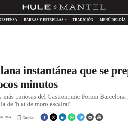
DESPENSA
BARRAS Y ESTRELLAS
TRADICIÓN
MENÚ DEL DÍA
lana instantánea que se pre
ocos minutos
s más curiosas del Gastronomic Forum Barcelona 
la de 'blat de moro escairat'
 de 2024
Guardar