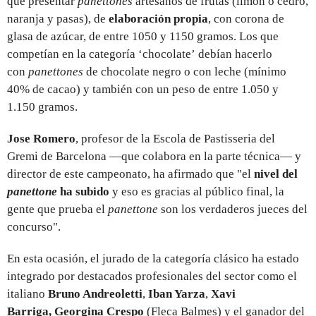
que presentar
panettones
artesanos de frutas (limón o cedro,
naranja y pasas), de
elaboración propia
, con corona de
glasa de azúcar, de entre 1050 y 1150 gramos. Los que
competían en la categoría ‘chocolate’ debían hacerlo
con
panettones
de chocolate negro o con leche (mínimo
40% de cacao) y también con un peso de entre 1.050 y
1.150 gramos.
Jose Romero
, profesor de la Escola de Pastisseria del
Gremi de Barcelona —que colabora en la parte técnica— y
director de este campeonato, ha afirmado que "el
nivel del
panettone
ha subido
y eso es gracias al público final, la
gente que prueba el
panettone
son los verdaderos jueces del
concurso".
En esta ocasión, el jurado de la categoría clásico ha estado
integrado por destacados profesionales del sector como el
italiano
Bruno Andreoletti
,
Iban Yarza
,
Xavi
Barriga,
Georgina Crespo
(Fleca Balmes) y el ganador del