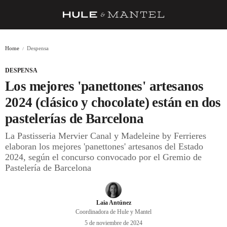
RECETAS
Home
Despensa
TRUCOS
DESPENSA
DESPENSA
Los mejores 'panettones' artesanos
BARRAS Y ESTRELLAS
2024 (clásico y chocolate) están en dos
pastelerías de Barcelona
DÓNDE COMER
La Pastisseria Mervier Canal y Madeleine by Ferrieres
ÍDOLOS DE MESAS
elaboran los mejores 'panettones' artesanos del Estado
2024, según el concurso convocado por el Gremio de
CUADERNO DE VIAJE
Pastelería de Barcelona
TRADICIÓN
MENÚ DEL DÍA
Laia Antúnez
Coordinadora de Hule y Mantel
A CUCHILLO
5 de noviembre de 2024