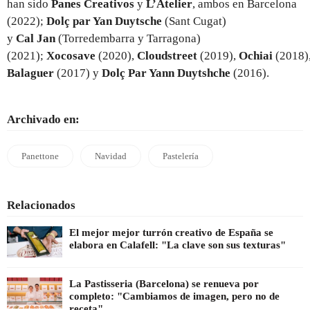
han sido
Panes Creativos
y
L’Atelier
, ambos en Barcelona
(2022);
Dolç par Yan Duytsche
(Sant Cugat)
y
Cal Jan
(Torredembarra y Tarragona)
(2021);
Xocosave
(2020),
Cloudstreet
(2019),
Ochiai
(2018)
Balaguer
(2017) y
Dolç Par Yann Duytshche
(2016).
Archivado en:
Panettone
Navidad
Pastelería
Relacionados
El mejor mejor turrón creativo de España se
elabora en Calafell: "La clave son sus texturas"
La Pastisseria (Barcelona) se renueva por
completo: "Cambiamos de imagen, pero no de
receta"