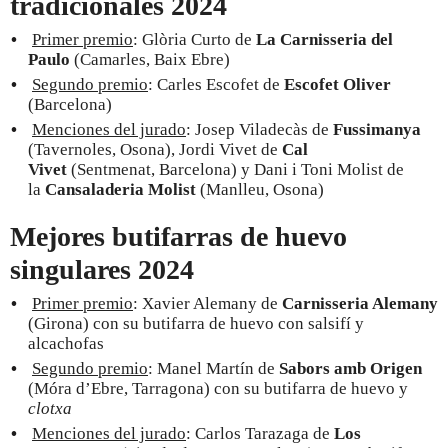
tradicionales 2024
Primer premio
: Glòria Curto de
La Carnisseria del
Paulo
(Camarles, Baix Ebre)
Segundo premio
: Carles Escofet de
Escofet Oliver
(Barcelona)
Menciones del jurado
: Josep Viladecàs de
Fussimanya
(Tavernoles, Osona), Jordi Vivet de
Cal
Vivet
(Sentmenat, Barcelona) y Dani i Toni Molist de
la
Cansaladeria Molist
(Manlleu, Osona)
Mejores butifarras de huevo
singulares 2024
Primer premio
: Xavier Alemany de
Carnisseria Alemany
(Girona) con su butifarra de huevo con salsifí y
alcachofas
Segundo premio
: Manel Martín de
Sabors amb Origen
(Móra d’Ebre, Tarragona) con su butifarra de huevo y
clotxa
Menciones del jurado
: Carlos Tarazaga de
Los