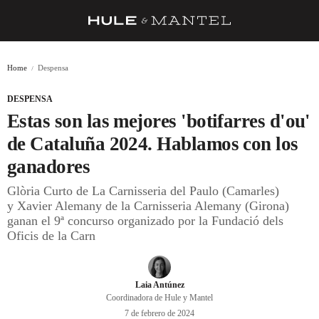
RECETAS
Home
Despensa
TRUCOS
DESPENSA
DESPENSA
Estas son las mejores 'botifarres d'ou'
BARRAS Y ESTRELLAS
de Cataluña 2024. Hablamos con los
ganadores
DÓNDE COMER
Glòria Curto de La Carnisseria del Paulo (Camarles)
ÍDOLOS DE MESAS
y Xavier Alemany de la Carnisseria Alemany (Girona)
ganan el 9ª concurso organizado por la Fundació dels
CUADERNO DE VIAJE
Oficis de la Carn
TRADICIÓN
MENÚ DEL DÍA
Laia Antúnez
Coordinadora de Hule y Mantel
A CUCHILLO
7 de febrero de 2024