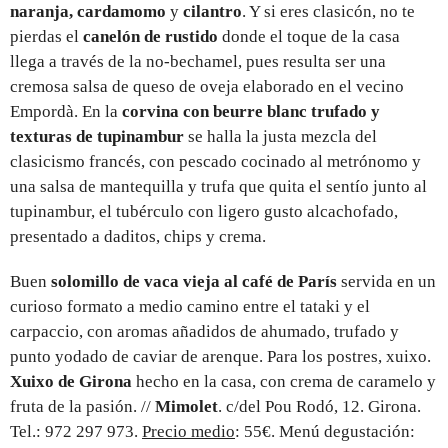
naranja, cardamomo
y
cilantro
. Y si eres clasicón, no te
pierdas el
canelón de rustido
donde el toque de la casa
llega a través de la no-bechamel, pues resulta ser una
cremosa salsa de queso de oveja elaborado en el vecino
Empordà. En la
corvina con beurre blanc trufado y
texturas de tupinambur
se halla la justa mezcla del
clasicismo francés, con pescado cocinado al metrónomo y
una salsa de mantequilla y trufa que quita el sentío junto al
tupinambur, el tubérculo con ligero gusto alcachofado,
presentado a daditos, chips y crema.
Buen
solomillo de vaca vieja al café de París
servida en un
curioso formato a medio camino entre el tataki y el
carpaccio, con aromas añadidos de ahumado, trufado y
punto yodado de caviar de arenque. Para los postres, xuixo.
Xuixo de Girona
hecho en la casa, con crema de caramelo y
fruta de la pasión. //
Mimolet
. c/del Pou Rodó, 12. Girona.
Tel.: 972 297 973.
Precio medio
: 55€. Menú degustación: