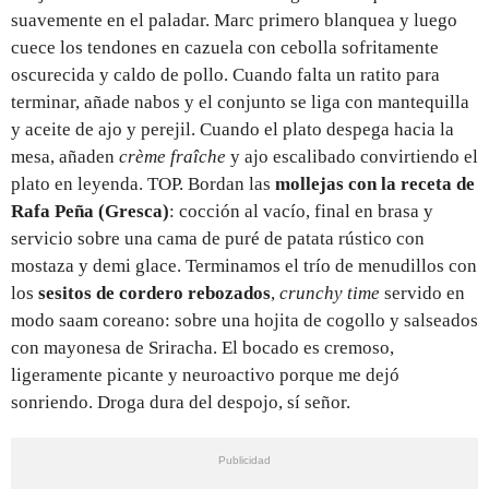
suavemente en el paladar. Marc primero blanquea y luego
cuece los tendones en cazuela con cebolla sofritamente
oscurecida y caldo de pollo. Cuando falta un ratito para
terminar, añade nabos y el conjunto se liga con mantequilla
y aceite de ajo y perejil. Cuando el plato despega hacia la
mesa, añaden
crème fraîche
y ajo escalibado convirtiendo el
plato en leyenda. TOP. Bordan las
mollejas con la receta de
Rafa Peña
(Gresca)
: cocción al vacío, final en brasa y
servicio sobre una cama de puré de patata rústico con
mostaza y demi glace. Terminamos el trío de menudillos con
los
sesitos de cordero rebozados
,
crunchy time
servido en
modo saam coreano: sobre una hojita de cogollo y salseados
con mayonesa de Sriracha. El bocado es cremoso,
ligeramente picante y neuroactivo porque me dejó
sonriendo. Droga dura del despojo, sí señor.