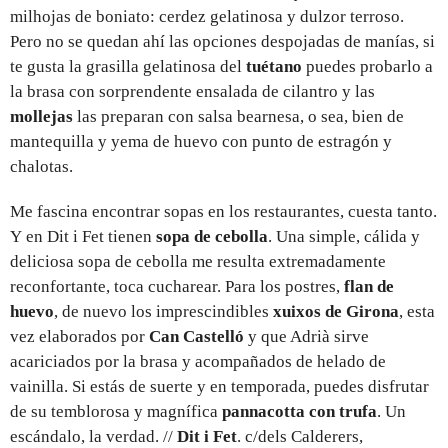
milhojas de boniato: cerdez gelatinosa y dulzor terroso.
Pero no se quedan ahí las opciones despojadas de manías, si
te gusta la grasilla gelatinosa del
tuétano
puedes probarlo a
la brasa con sorprendente ensalada de cilantro y las
mollejas
las preparan con salsa bearnesa, o sea, bien de
mantequilla y yema de huevo con punto de estragón y
chalotas.
Me fascina encontrar sopas en los restaurantes, cuesta tanto.
Y en Dit i Fet tienen
sopa de cebolla
. Una simple, cálida y
deliciosa sopa de cebolla me resulta extremadamente
reconfortante, toca cucharear. Para los postres,
flan de
huevo
, de nuevo los imprescindibles
xuixos de Girona
, esta
vez elaborados por
Can Castelló
y que Adrià sirve
acariciados por la brasa y acompañados de helado de
vainilla. Si estás de suerte y en temporada, puedes disfrutar
de su temblorosa y magnífica
pannacotta con trufa
. Un
escándalo, la verdad. //
Dit i Fet
. c/dels Calderers,