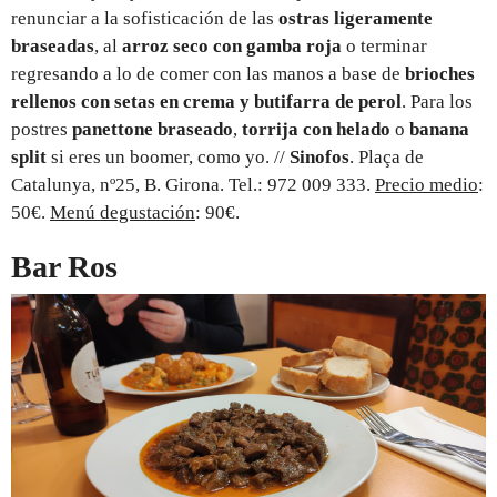
renunciar a la sofisticación de las
ostras ligeramente
braseadas
, al
arroz seco con gamba roja
o terminar
regresando a lo de comer con las manos a base de
brioches
rellenos con setas en crema y butifarra de perol
. Para los
postres
panettone braseado
,
torrija con helado
o
banana
split
si eres un boomer, como yo. //
Sinofos
. Plaça de
Catalunya, nº25, B. Girona. Tel.: 972 009 333.
Precio medio
:
50€.
Menú degustación
: 90€.
Bar Ros