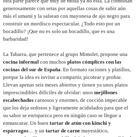
otra parte parece que muy de moda ya no está. La combinan
generosamente con setas por aquellas cosas de subir aún
más el umami y la salsean con mayonesa de ajo negro para
construir un mordisco espectacular. ¿Todo esto por un
bocadillo? ¡Que no es solo un bocadillo, que es una
barbaridad!
La Tabarra, que pertenece al grupo Mimolet, propone una
cocina informal
con muchos
platos cómplices con las
cocinas del sur de España
. En formato raciones y platillos,
porque la idea es invitar a compartir, picotear y probar.
Llevan apenas seis meses abiertos y tienen ya unos platos
imprescindibles difíciles de olvidar: unos
mejillones
escabechados
carnosos y enormes, de cocción impecable
que los deja sedosos y ligeramente acidulados para que el
su sabor se enriquezca pero en ningún caso se llegue a
enmascarar. Un buen
tartar de atún con kimchi y
espárragos
… y un
tartar de carne
mayestático,