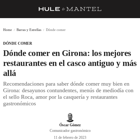
RECETAS
Home
Barras y Estrellas
Dónde comer
TRUCOS
DÓNDE COMER
DESPENSA
Dónde comer en Girona: los mejores
BARRAS Y ESTRELLAS
restaurantes en el casco antiguo y más
allá
DÓNDE COMER
Recomendaciones para saber dónde comer muy bien en
ÍDOLOS DE MESAS
Girona: desayunos contundentes, menús de mediodía con
el sello Roca, amor por la casquería y restaurantes
CUADERNO DE VIAJE
gastronómicos
TRADICIÓN
MENÚ DEL DÍA
Óscar Gómez
Comunicador gastronómico
A CUCHILLO
11 de febrero de 2023