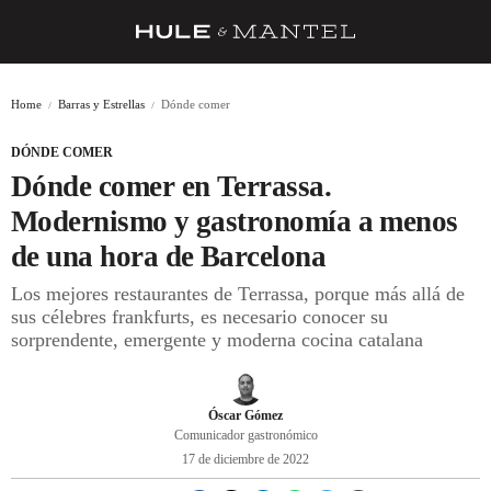
RECETAS
Home
Barras y Estrellas
Dónde comer
TRUCOS
DÓNDE COMER
DESPENSA
Dónde comer en Terrassa.
BARRAS Y ESTRELLAS
Modernismo y gastronomía a menos
de una hora de Barcelona
DÓNDE COMER
Los mejores restaurantes de Terrassa, porque más allá de
ÍDOLOS DE MESAS
sus célebres frankfurts, es necesario conocer su
sorprendente, emergente y moderna cocina catalana
CUADERNO DE VIAJE
TRADICIÓN
Óscar Gómez
MENÚ DEL DÍA
Comunicador gastronómico
17 de diciembre de 2022
A CUCHILLO