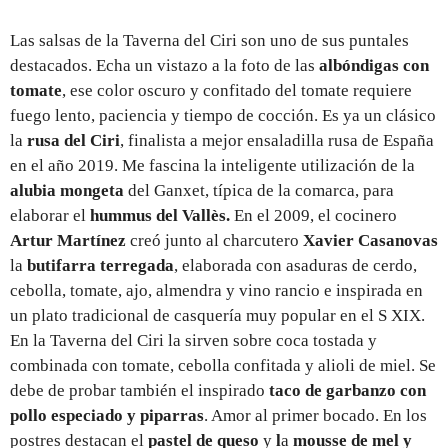
Las salsas de la Taverna del Ciri son uno de sus puntales
destacados. Echa un vistazo a la foto de las
albóndigas con
tomate
, ese color oscuro y confitado del tomate requiere
fuego lento, paciencia y tiempo de cocción. Es ya un clásico
la
rusa del Ciri
, finalista a mejor ensaladilla rusa de España
en el año 2019. Me fascina la inteligente utilización de la
alubia
mongeta
del Ganxet, típica de la comarca, para
elaborar el
hummus del Vallès.
En el 2009, el cocinero
Artur
Martínez
creó junto al charcutero
Xavier
Casanovas
la
butifarra terregada
, elaborada con asaduras de cerdo,
cebolla, tomate, ajo, almendra y vino rancio e inspirada en
un plato tradicional de casquería muy popular en el S XIX.
En la Taverna del Ciri la sirven sobre coca tostada y
combinada con tomate, cebolla confitada y alioli de miel. Se
debe de probar también el inspirado
taco de garbanzo con
pollo especiado y piparras
. Amor al primer bocado. En los
postres destacan el
pastel de queso
y
l
a
mousse de mel y