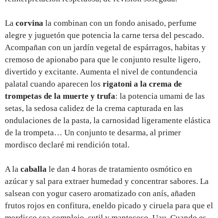
La
corvina
la combinan con un fondo anisado, perfume
alegre y juguetón que potencia la carne tersa del pescado.
Acompañan con un jardín vegetal de espárragos, habitas y
cremoso de apionabo para que le conjunto resulte ligero,
divertido y excitante. Aumenta el nivel de contundencia
palatal cuando aparecen los
rigatoni a la crema de
trompetas de la muerte y trufa
: la potencia umami de las
setas, la sedosa calidez de la crema capturada en las
ondulaciones de la pasta, la carnosidad ligeramente elástica
de la trompeta… Un conjunto te desarma, al primer
mordisco declaré mi rendición total.
A la
caballa
le dan 4 horas de tratamiento osmótico en
azúcar y sal para extraer humedad y concentrar sabores. La
salsean con yogur casero aromatizado con anís, añaden
frutos rojos en confitura, eneldo picado y ciruela para que el
mordisco sea complejo, sutil y mantecoso. Uau. Cuando es