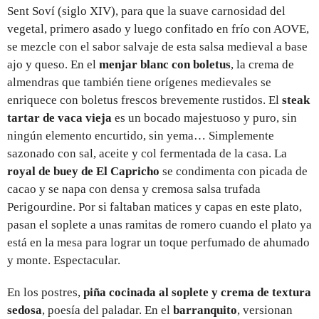
Sent Soví (siglo XIV), para que la suave carnosidad del
vegetal, primero asado y luego confitado en frío con AOVE,
se mezcle con el sabor salvaje de esta salsa medieval a base
ajo y queso. En el
menjar blanc con boletus
, la crema de
almendras que también tiene orígenes medievales se
enriquece con boletus frescos brevemente rustidos. El
steak
tartar de vaca vieja
es un bocado majestuoso y puro, sin
ningún elemento encurtido, sin yema… Simplemente
sazonado con sal, aceite y col fermentada de la casa. La
royal de buey de El Capricho
se condimenta con picada de
cacao y se napa con densa y cremosa salsa trufada
Perigourdine. Por si faltaban matices y capas en este plato,
pasan el soplete a unas ramitas de romero cuando el plato ya
está en la mesa para lograr un toque perfumado de ahumado
y monte. Espectacular.
En los postres,
piña cocinada al soplete y crema de textura
sedosa
, poesía del paladar. En el
barranquito
, versionan