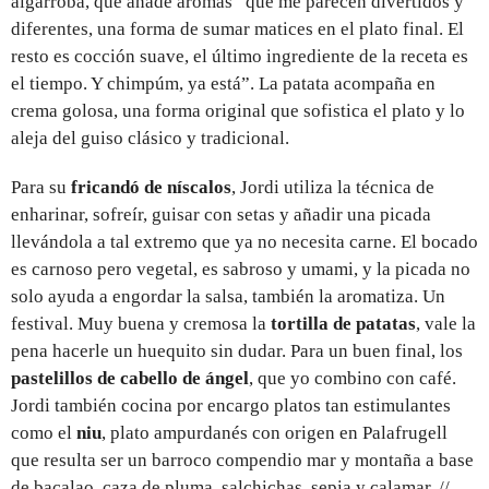
algarroba, que añade aromas “que me parecen divertidos y
diferentes, una forma de sumar matices en el plato final. El
resto es cocción suave, el último ingrediente de la receta es
el tiempo. Y chimpúm, ya está”. La patata acompaña en
crema golosa, una forma original que sofistica el plato y lo
aleja del guiso clásico y tradicional.
Para su
fricandó de níscalos
, Jordi utiliza la técnica de
enharinar, sofreír, guisar con setas y añadir una picada
llevándola a tal extremo que ya no necesita carne. El bocado
es carnoso pero vegetal, es sabroso y umami, y la picada no
solo ayuda a engordar la salsa, también la aromatiza. Un
festival. Muy buena y cremosa la
tortilla de patatas
, vale la
pena hacerle un huequito sin dudar. Para un buen final, los
pastelillos de cabello de ángel
, que yo combino con café.
Jordi también cocina por encargo platos tan estimulantes
como el
niu
, plato ampurdanés con origen en Palafrugell
que resulta ser un barroco compendio mar y montaña a base
de bacalao, caza de pluma, salchichas, sepia y calamar. //