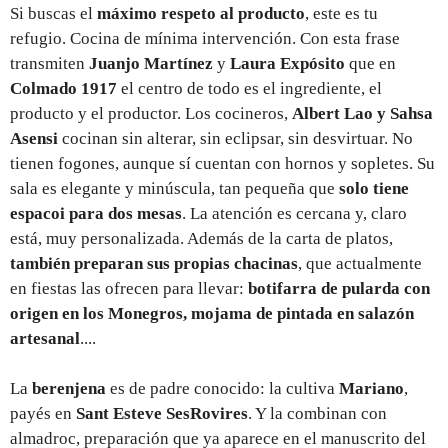
Si buscas el
máximo respeto al producto
, este es tu
refugio. Cocina de mínima intervención. Con esta frase
transmiten
Juanjo Martínez
y
Laura Expósito
que en
Colmado 1917
el centro de todo es el ingrediente, el
producto y el productor. Los cocineros,
Albert Lao y Sahsa
Asensi
cocinan sin alterar, sin eclipsar, sin desvirtuar. No
tienen fogones, aunque sí cuentan con hornos y sopletes. Su
sala es elegante y minúscula, tan pequeña que
solo tiene
espacoi para dos mesas
. La atención es cercana y, claro
está, muy personalizada. Además de la carta de platos,
también preparan sus propias chacinas
, que actualmente
en fiestas las ofrecen para llevar:
botifarra de pularda con
origen en los Monegros, mojama de pintada en salazón
artesanal
....
La
berenjena
es de padre conocido: la cultiva
Mariano
,
payés en
Sant Esteve SesRovires
. Y la combinan con
almadroc, preparación que ya aparece en el manuscrito del