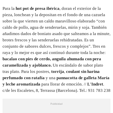
Para la
hot pot de presa ibérica
, doran el exterior de la
pieza, lonchean y la depositan en el fondo de una cazuela
sobre la que vierten un caldo maravilloso elaborado “con
caldo de pollo, agua de senderuelas, mirin y soja. También
añadimos dados de boniato asado que salteamos a la minute,
brotes frescos y las senderuelas rehidratadas. Es un
conjunto de sabores dulces, frescos y complejos”. Tres en
raya y lo mejor es que así continuó durante toda la noche:
bacalao con pies de cerdo, anguila ahumada con pera
caramelizada y ajoblanco.
Un escándalo de sabor plato
tras plato. Para los postres,
torrija
,
coulant
sin
harina
perfumado
con
ratafía
y una
pannacotta de galleta María
y leche aromatizada
para llorar de emoción. //
L'Indret
.
c/de les Escaletes, 8, Terrassa (Barcelona). Tel.: 931 783 238