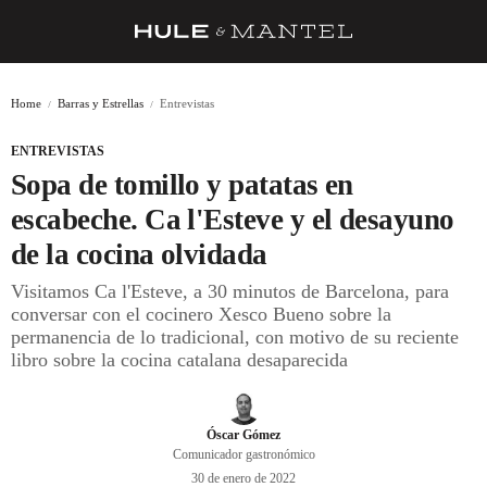
RECETAS
Home
Barras y Estrellas
Entrevistas
TRUCOS
ENTREVISTAS
DESPENSA
Sopa de tomillo y patatas en
BARRAS Y ESTRELLAS
escabeche. Ca l'Esteve y el desayuno
de la cocina olvidada
DÓNDE COMER
Visitamos Ca l'Esteve, a 30 minutos de Barcelona, para
ÍDOLOS DE MESAS
conversar con el cocinero Xesco Bueno sobre la
permanencia de lo tradicional, con motivo de su reciente
CUADERNO DE VIAJE
libro sobre la cocina catalana desaparecida
TRADICIÓN
MENÚ DEL DÍA
Óscar Gómez
Comunicador gastronómico
A CUCHILLO
30 de enero de 2022