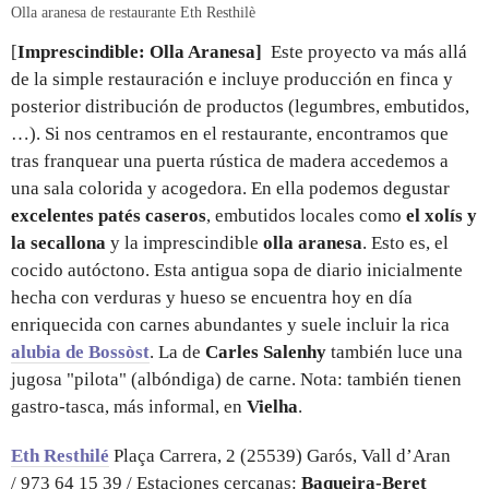
Olla aranesa de restaurante Eth Resthilè
[
Imprescindible: Olla Aranesa]
Este proyecto va más allá
de la simple restauración e incluye producción en finca y
posterior distribución de productos (legumbres, embutidos,
…). Si nos centramos en el restaurante, encontramos que
tras franquear una puerta rústica de madera accedemos a
una sala colorida y acogedora. En ella podemos degustar
excelentes patés caseros
, embutidos locales como
el xolís y
la secallona
y la imprescindible
olla aranesa
. Esto es, el
cocido autóctono. Esta antigua sopa de diario inicialmente
hecha con verduras y hueso se encuentra hoy en día
enriquecida con carnes abundantes y suele incluir la rica
alubia de Bossòst
. La de
Carles Salenhy
también luce una
jugosa "pilota" (albóndiga) de carne. Nota: también tienen
gastro-tasca, más informal, en
Vielha
.
Eth Resthilé
Plaça Carrera, 2 (25539) Garós, Vall d’Aran
/ 973 64 15 39 / Estaciones cercanas:
Baqueira-Beret