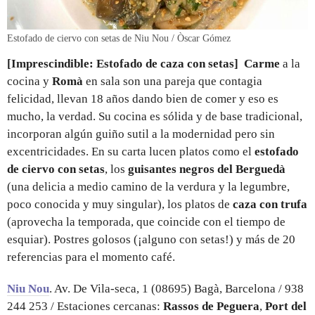
Estofado de ciervo con setas de Niu Nou / Òscar Gómez
[Imprescindible: Estofado de caza con setas] Carme
a la
cocina y
Romà
en sala son una pareja que contagia
felicidad, llevan 18 años dando bien de comer y eso es
mucho, la verdad. Su cocina es sólida y de base tradicional,
incorporan algún guiño sutil a la modernidad pero sin
excentricidades. En su carta lucen platos como el
estofado
de ciervo con setas
, los
guisantes negros del Berguedà
(una delicia a medio camino de la verdura y la legumbre,
poco conocida y muy singular), los platos de
caza con trufa
(aprovecha la temporada, que coincide con el tiempo de
esquiar). Postres golosos (¡alguno con setas!) y más de 20
referencias para el momento café.
Niu Nou
. Av. De Vila-seca, 1 (08695) Bagà, Barcelona / 938
244 253 / Estaciones cercanas:
Rassos de Peguera
,
Port del