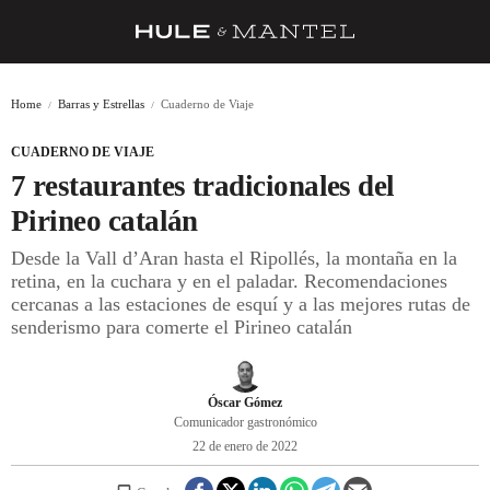
RECETAS
Home
Barras y Estrellas
Cuaderno de Viaje
TRUCOS
CUADERNO DE VIAJE
DESPENSA
7 restaurantes tradicionales del
BARRAS Y ESTRELLAS
Pirineo catalán
Desde la Vall d’Aran hasta el Ripollés, la montaña en la
DÓNDE COMER
retina, en la cuchara y en el paladar. Recomendaciones
ÍDOLOS DE MESAS
cercanas a las estaciones de esquí y a las mejores rutas de
senderismo para comerte el Pirineo catalán
CUADERNO DE VIAJE
TRADICIÓN
Óscar Gómez
Comunicador gastronómico
MENÚ DEL DÍA
22 de enero de 2022
A CUCHILLO