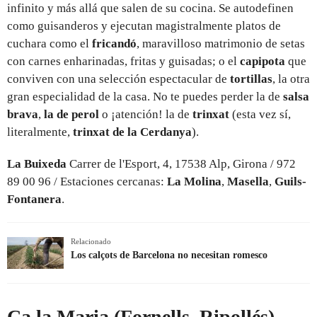
infinito y más allá que salen de su cocina. Se autodefinen
como guisanderos y ejecutan magistralmente platos de
cuchara como el
fricandó
,
maravilloso matrimonio de setas
con carnes enharinadas, fritas y guisadas; o el
capipota
que
conviven con una selección espectacular de
tortillas
, la otra
gran especialidad de la casa. No te puedes perder la de
salsa
brava
,
la de perol
o ¡atención! la de
trinxat
(esta vez sí,
literalmente,
trinxat de la Cerdanya
).
La Buixeda
Carrer de l'Esport, 4, 17538 Alp, Girona / 972
89 00 96 / Estaciones cercanas:
La Molina
,
Masella
,
Guils-
Fontanera
.
Relacionado
Los calçots de Barcelona no necesitan romesco
Ca la Maria (Fornells, Ripollés)