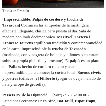
Trucha de Tavascán
[Imprescindible: Palpís de cordero y trucha de
Tavascán]
Cocina en las antípodas de la martingala
efectista. Elegante, clásica pero puesta al día. Sala de
madera con look decimonónico.
Meritxell Tartera
i
Francesc Torrens
equilibran tradición y contemporaneidad
en la carta. Imprescindible la
trucha de Tavascán
(marinada, con vinagreta de boletus y piñones o en tartar
sobre su propia piel frita y crocante). El
palpís
es un plato
del
Pallars
hecho de cordero relleno y asado,
imprescindible para conocer la cocina local. Buenos
civets
y postres icónicos: el Filiberto
(yogur de oveja, helado de
nata y sirope de grosella).
Pessets
Av. de la Diputació, 3 (Sort) / 973 62 00 00 /
Estaciones cercanas:
Port-Ainé
,
Boí Taüll
,
Espot Esquí
,