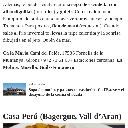
Además, te puedes cucharear una
sopa de escudella con
albondiguillas
(pilotilles)
y
galets
. Con el caldo bien
blanquito, de tanto chupchupear verduras, huesos y tiempo.
Tremenda. Para postres,
flan de mató
(requesón). Cuando
sales al frío invernal te llevas la tripa calentita y la sonrisa
dibujada en el jeto. Quién da más.
Ca la Maria
Camí del Palós, 17536 Fornells de la
Muntanya, Girona / 972 73 61 63 / Estaciones cercanas:
La
Molina
,
Masella
,
Guils-Fontanera
.
Relacionado
Sopa de tomillo y patatas en escabeche. Ca l'Esteve y el
desayuno de la cocina olvidada
Casa Perú (Bagergue, Vall d’Aran)