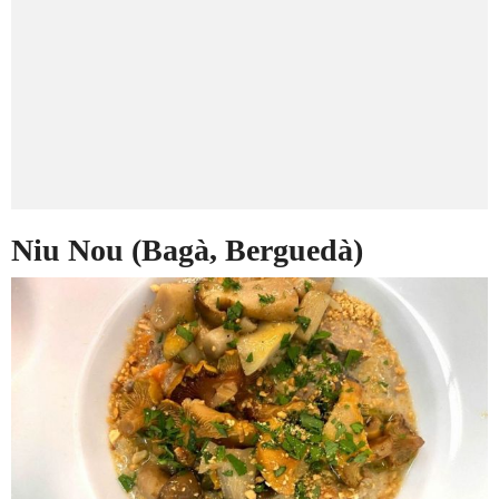
Niu Nou (Bagà, Berguedà)