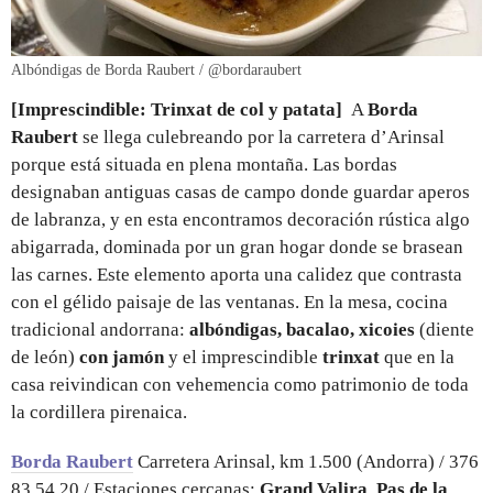
Albóndigas de Borda Raubert / @bordaraubert
[Imprescindible: Trinxat de col y patata]
A
Borda
Raubert
se llega culebreando por la carretera d’Arinsal
porque está situada en plena montaña. Las bordas
designaban antiguas casas de campo donde guardar aperos
de labranza, y en esta encontramos decoración rústica algo
abigarrada, dominada por un gran hogar donde se brasean
las carnes. Este elemento aporta una calidez que contrasta
con el gélido paisaje de las ventanas. En la mesa, cocina
tradicional andorrana:
albóndigas, bacalao, xicoies
(diente
de león)
con jamón
y el imprescindible
trinxat
que en la
casa reivindican con vehemencia como patrimonio de toda
la cordillera pirenaica.
Borda Raubert
Carretera Arinsal, km 1.500 (Andorra) / 376
83 54 20 / Estaciones cercanas:
Grand Valira
,
Pas de la