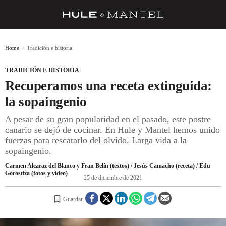
RECETAS
Home
Tradición e historia
TRUCOS
TRADICIÓN E HISTORIA
DESPENSA
Recuperamos una receta extinguida:
BARRAS Y ESTRELLAS
la sopaingenio
A pesar de su gran popularidad en el pasado, este postre
DÓNDE COMER
canario se dejó de cocinar. En Hule y Mantel hemos unido
ÍDOLOS DE MESAS
fuerzas para rescatarlo del olvido. Larga vida a la
sopaingenio.
CUADERNO DE VIAJE
Carmen Alcaraz del Blanco y Fran Belín (textos) / Jesús Camacho (receta) / Edu
Gorostiza (fotos y vídeo)
TRADICIÓN
25 de diciembre de 2021
MENÚ DEL DÍA
Guardar
A CUCHILLO