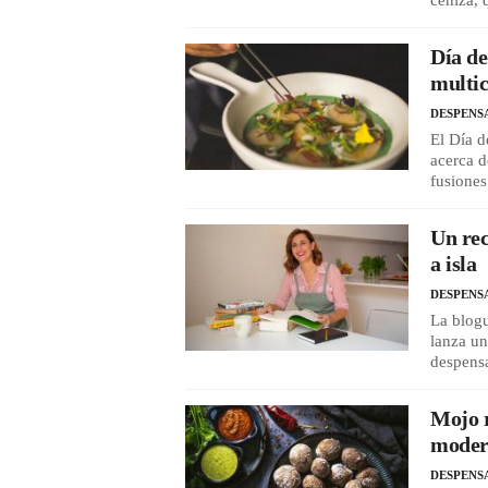
ceniza, 
Día de
multic
DESPENS
El Día d
acerca d
fusiones
Un rec
a isla
DESPENS
La blogu
lanza un
despensa
Mojo r
moder
DESPENS