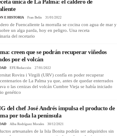
ceta única de La Palma: el caldero de
liente
ÓN E HISTORIA
Fran Belín
31/01/2022
ldero de Fuencaliente la morralla se cocina con agua de mar y
 sobre un alga parda, hoy en peligro. Una receta
inaria del recetario
ma: creen que se podrán recuperar viñedos
ados por el volcán
DAD
EFE/Redacción
27/01/2022
rsitat Rovira i Virgili (URV) confía en poder recuperar
centenarios de La Palma ya que, antes de quedar enterrados
lava o las cenizas del volcán Cumbre Vieja se había iniciado
io genético
 del chef José Andrés impulsa el producto de
ma por toda la península
DAD
Alba Rodríguez Morales
30/12/2021
uctos artesanales de la Isla Bonita podrán ser adquiridos sin