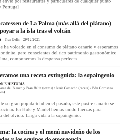
e envío por restaurantes y particulares de cualquier punto
y Portugal
icatessen de La Palma (más allá del plátano)
poyar a la isla tras el volcán
A
Fran Belín
29/12/2021
se ha volcado en el consumo de plátano canario y esperamos
continúe, pero conscientes del rico patrimonio gastronómico
alma, componemos la despensa perfecta
ramos una receta extinguida: la sopaingenio
ÓN E HISTORIA
raz del Blanco y Fran Belín (textos) / Jesús Camacho (receta) / Edu Gorostiza
deo)
1
de su gran popularidad en el pasado, este postre canario se
cocinar. En Hule y Mantel hemos unido fuerzas para
lo del olvido. Larga vida a la sopaingenio.
ma: la cocina y el menú navideño de los
dos y los equipos de emergencia