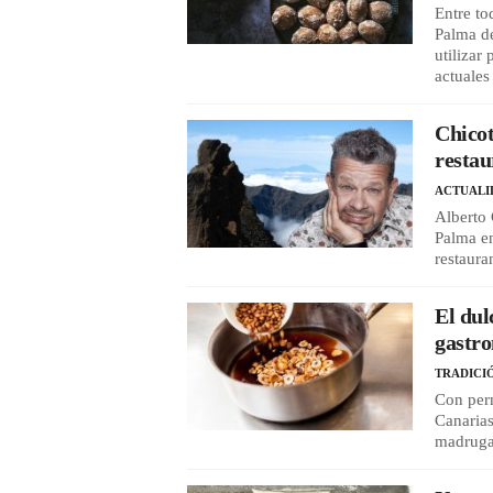
Entre to
Palma de
utilizar
actuales
Chico
resta
ACTUALI
Alberto 
Palma en
restaura
El dul
gastr
TRADICI
Con perm
Canarias
madrug