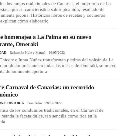
dos los mojos tradicionales de Canarias, el mojo rojo de La
staca por su característico sabor picantón, resultado de
 pimienta picona. Históricos libros de recetas y cocineros
 explican cómo elaborarlo
te homenajea a La Palma en su nuevo
urante, Omeraki
DAD
Redacción Hule y Mantel
16/05/2022
Chicote e Inma Nuñez transforman piedras del volcán de La
 un objeto presente en todas las mesas de Omeraki, su nuevo
nte de inminente apertura
ce Carnaval de Canarias: un recorrido
onómico
ÓN E HISTORIA
Fran Belín
28/02/2022
iso de los condumios tradicionales, en el Carnaval de
 manda la faceta dulce, tan sencilla como rica en la
ada