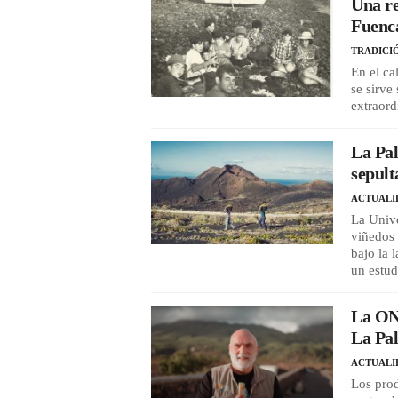
Una re
Fuenca
TRADICI
En el ca
se sirve
extraord
La Pal
sepult
ACTUALI
La Unive
viñedos 
bajo la 
un estud
La ONG
La Pal
ACTUALI
Los prod