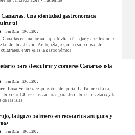
que ha brindado agua y nutrientes
 Canarias. Una identidad gastronómica
ultural
A
Fran Belín
30/05/2022
e Canarias es una jornada que invita a festejar y a reflexionar
e la identidad de un Archipiélago que ha sido crisol de
 culturales, entre ellas la gastronómica
etario para descubrir y comerse Canarias isla
A
Fran Belín
23/05/2022
era Rosa Ventura, responsable del portal La Palmera Rosa,
 libro con 100 recetas canarias para descubrir el recetario y la
 de las islas
ojo, latigazo palmero en recetarios antiguos y
nos
A
Fran Belín
18/05/2022