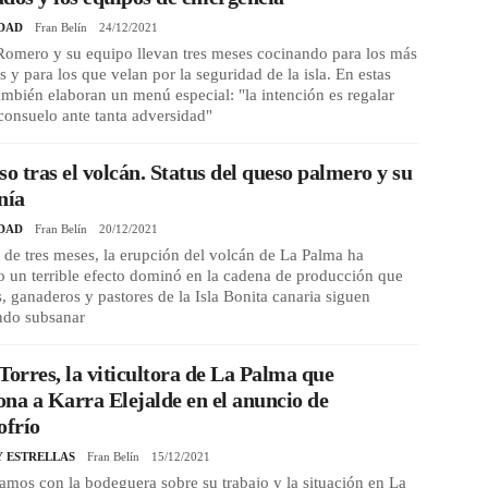
DAD
Fran Belín
24/12/2021
Romero y su equipo llevan tres meses cocinando para los más
s y para los que velan por la seguridad de la isla. En estas
también elaboran un menú especial: "la intención es regalar
consuelo ante tanta adversidad"
so tras el volcán. Status del queso palmero y su
nía
DAD
Fran Belín
20/12/2021
de tres meses, la erupción del volcán de La Palma ha
 un terrible efecto dominó en la cadena de producción que
, ganaderos y pastores de la Isla Bonita canaria siguen
ndo subsanar
Torres, la viticultora de La Palma que
na a Karra Elejalde en el anuncio de
frío
Y ESTRELLAS
Fran Belín
15/12/2021
mos con la bodeguera sobre su trabajo y la situación en La