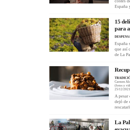
costes d
España 
15 del
para a
DESPENS
España 
que así 
de La P
Recupe
TRADICI
Carmen Alca
(fotos y ví
25/12/202
A pesar 
dejó de 
rescatar
La Pal
evacua