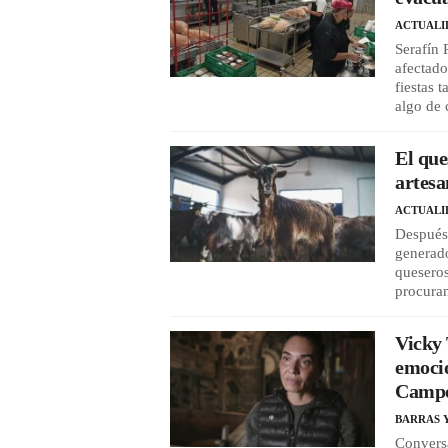
ACTUALI
Serafín 
afectado
fiestas 
algo de 
El que
artesa
ACTUALI
Después 
generado
queseros
procura
Vicky 
emocio
Campo
BARRAS 
Conversa