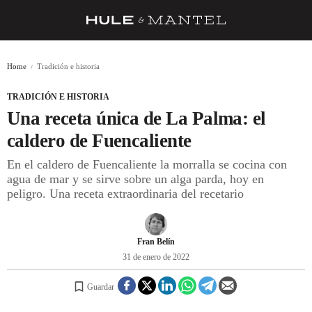
RECETAS
Home
Tradición e historia
TRUCOS
TRADICIÓN E HISTORIA
DESPENSA
Una receta única de La Palma: el
BARRAS Y ESTRELLAS
caldero de Fuencaliente
En el caldero de Fuencaliente la morralla se cocina con
DÓNDE COMER
agua de mar y se sirve sobre un alga parda, hoy en
ÍDOLOS DE MESAS
peligro. Una receta extraordinaria del recetario
CUADERNO DE VIAJE
Fran Belín
TRADICIÓN
31 de enero de 2022
MENÚ DEL DÍA
Guardar
A CUCHILLO