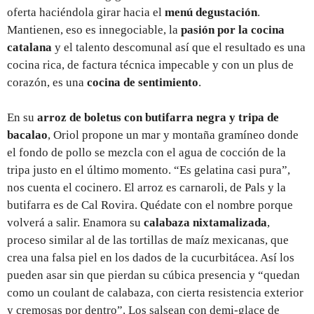
oferta haciéndola girar hacia el
menú degustación
.
Mantienen, eso es innegociable, la
pasión por la cocina
catalana
y el talento descomunal así que el resultado es una
cocina rica, de factura técnica impecable y con un plus de
corazón, es una
cocina de sentimiento
.
En su
arroz de boletus con butifarra negra y tripa de
bacalao
, Oriol propone un mar y montaña gramíneo donde
el fondo de pollo se mezcla con el agua de cocción de la
tripa justo en el último momento. “Es gelatina casi pura”,
nos cuenta el cocinero. El arroz es carnaroli, de Pals y la
butifarra es de Cal Rovira. Quédate con el nombre porque
volverá a salir. Enamora su
calabaza nixtamalizada
,
proceso similar al de las tortillas de maíz mexicanas, que
crea una falsa piel en los dados de la cucurbitácea. Así los
pueden asar sin que pierdan su cúbica presencia y “quedan
como un coulant de calabaza, con cierta resistencia exterior
y cremosas por dentro”. Los salsean con demi-glace de