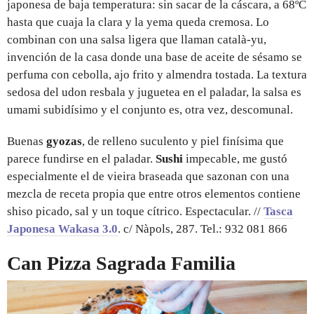
japonesa de baja temperatura: sin sacar de la cáscara, a 68ºC
hasta que cuaja la clara y la yema queda cremosa. Lo
combinan con una salsa ligera que llaman català-yu,
invención de la casa donde una base de aceite de sésamo se
perfuma con cebolla, ajo frito y almendra tostada. La textura
sedosa del udon resbala y juguetea en el paladar, la salsa es
umami subidísimo y el conjunto es, otra vez, descomunal.
Buenas
gyozas
, de relleno suculento y piel finísima que
parece fundirse en el paladar.
Sushi
impecable, me gustó
especialmente el de vieira braseada que sazonan con una
mezcla de receta propia que entre otros elementos contiene
shiso picado, sal y un toque cítrico. Espectacular. //
Tasca
Japonesa Wakasa 3.0
. c/ Nàpols, 287. Tel.: 932 081 866
Can Pizza Sagrada Familia