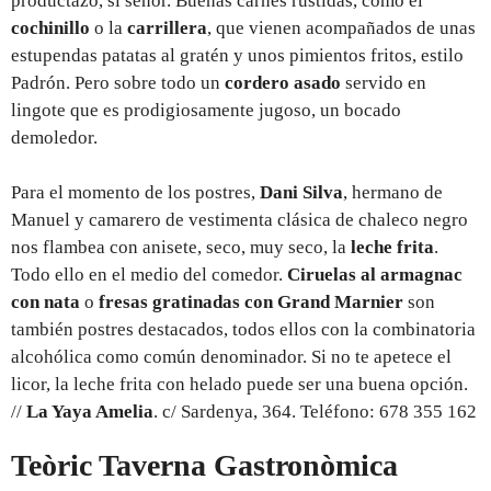
productazo, sí señor. Buenas carnes rustidas, como el
cochinillo
o la
carrillera
, que vienen acompañados de unas
estupendas patatas al gratén y unos pimientos fritos, estilo
Padrón. Pero sobre todo un
cordero asado
servido en
lingote que es prodigiosamente jugoso, un bocado
demoledor.
Para el momento de los postres,
Dani Silva
, hermano de
Manuel y camarero de vestimenta clásica de chaleco negro
nos flambea con anisete, seco, muy seco, la
leche frita
.
Todo ello en el medio del comedor.
Ciruelas al armagnac
con nata
o
fresas gratinadas con Grand Marnier
son
también postres destacados, todos ellos con la combinatoria
alcohólica como común denominador. Si no te apetece el
licor, la leche frita con helado puede ser una buena opción.
//
La Yaya Amelia
. c/ Sardenya, 364. Teléfono: 678 355 162
Teòric Taverna Gastronòmica