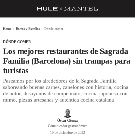
RECETAS
Home
Barras y Estrellas
Dónde comer
TRUCOS
DÓNDE COMER
DESPENSA
Los mejores restaurantes de Sagrada
BARRAS Y ESTRELLAS
Familia (Barcelona) sin trampas para
turistas
DÓNDE COMER
Paseamos por los alrededores de la Sagrada Familia
ÍDOLOS DE MESAS
saboreando buenas carnes, canelones con historia, cocina
de autor, desayunos de campeonato, cocina japonesa con
CUADERNO DE VIAJE
mimo, pizzas artesanas y auténtica cocina catalana
TRADICIÓN
MENÚ DEL DÍA
Óscar Gómez
Comunicador gastronómico
A CUCHILLO
10 de diciembre de 2022