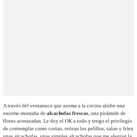
A través del ventanuco que asoma a la cocina atisbo una
enorme montaña de
alcachofas frescas
, una pirámide de
flores acorazadas. Le doy el OK a todo y tengo el privilegio
de contemplar como cortan, retiran los pelillos, salan y fríen
unas alcachofas, unas simples alcachofas que me alegran la