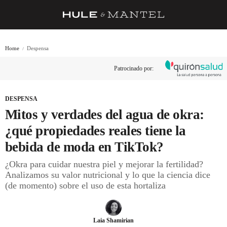
RECETAS
Home
Despensa
TRUCOS
Patrocinado por:
DESPENSA
BARRAS Y ESTRELLAS
DESPENSA
Mitos y verdades del agua de okra:
DÓNDE COMER
¿qué propiedades reales tiene la
ÍDOLOS DE MESAS
bebida de moda en TikTok?
CUADERNO DE VIAJE
¿Okra para cuidar nuestra piel y mejorar la fertilidad?
Analizamos su valor nutricional y lo que la ciencia dice
TRADICIÓN
(de momento) sobre el uso de esta hortaliza
MENÚ DEL DÍA
A CUCHILLO
Laia Shamirian