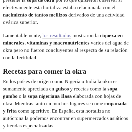
presente la
sopa de okra
por lo que quisieron observar si
efectivamente esta hortaliza estaba relacionada con el
nacimiento de tantos mellizos
derivados de una actividad
ovárica superior.
Lamentablemente,
los resultados
mostraron la
riqueza en
minerales, vitaminas y macronutrientes
varios del agua de
okra pero no fueron concluyentes al respecto de su relación
con la fertilidad.
Recetas para comer la okra
En los países de origen como Nigeria o India la okra es
sumamente apreciada en
guisos
y recetas como la
sopa
gumbo
o la
sopa nigeriana Ilasa
elaborada con hojas de
okra. Mientras tanto en muchos lugares se come
empanada
y frita
como aperitivo. En España, esta hortaliza no
autóctona la podemos encontrar en supermercados asiáticos
y tiendas especializadas.