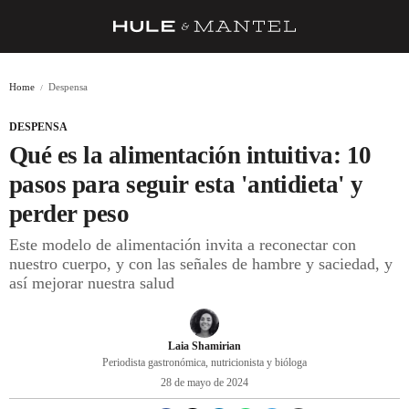
RECETAS
Home
Despensa
TRUCOS
DESPENSA
DESPENSA
Qué es la alimentación intuitiva: 10
BARRAS Y ESTRELLAS
pasos para seguir esta 'antidieta' y
perder peso
DÓNDE COMER
Este modelo de alimentación invita a reconectar con
ÍDOLOS DE MESAS
nuestro cuerpo, y con las señales de hambre y saciedad, y
así mejorar nuestra salud
CUADERNO DE VIAJE
TRADICIÓN
Laia Shamirian
MENÚ DEL DÍA
Periodista gastronómica, nutricionista y bióloga
28 de mayo de 2024
A CUCHILLO