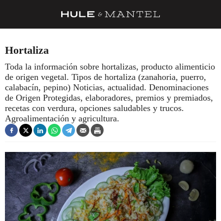
RECETAS
Hortaliza
TRUCOS
Toda la información sobre hortalizas, producto alimenticio
de origen vegetal. Tipos de hortaliza (zanahoria, puerro,
DESPENSA
calabacín, pepino) Noticias, actualidad. Denominaciones
BARRAS Y ESTRELLAS
de Origen Protegidas, elaboradores, premios y premiados,
recetas con verdura, opciones saludables y trucos.
DÓNDE COMER
Agroalimentación y agricultura.
ÍDOLOS DE MESAS
CUADERNO DE VIAJE
TRADICIÓN
MENÚ DEL DÍA
A CUCHILLO