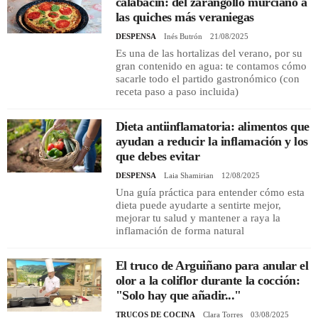
calabacín: del zarangollo murciano a
las quiches más veraniegas
DESPENSA
Inés Butrón
21/08/2025
Es una de las hortalizas del verano, por su
gran contenido en agua: te contamos cómo
sacarle todo el partido gastronómico (con
receta paso a paso incluida)
Dieta antiinflamatoria: alimentos que
ayudan a reducir la inflamación y los
que debes evitar
DESPENSA
Laia Shamirian
12/08/2025
Una guía práctica para entender cómo esta
dieta puede ayudarte a sentirte mejor,
mejorar tu salud y mantener a raya la
inflamación de forma natural
El truco de Arguiñano para anular el
olor a la coliflor durante la cocción:
"Solo hay que añadir..."
TRUCOS DE COCINA
Clara Torres
03/08/2025