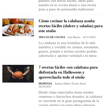
puerros con trucos fáciles, ideas para
usarlos en tu cocina diaria y una receta
paso a paso de porrusalda tradicional
Cómo cocinar la calabaza asada:
recetas fáciles (dulces y saladas) para
este otoño
TRUCOS DE COCINA
Inés Butrón
02/11/2025
La calabaza es una hortaliza de lo más
nutritiva y versátil: en cremas, ensaladas,
guisos, potajes e incluso postres podrás
saborearla y aportar variedad a tu mesa
7 recetas fáciles con calabaza para
disfrutarla en Halloween y
aprovecharla todo el otoño
DESPENSA
Andrea Núñez-Torrón Stock
29/10/2025
Desde chips especiados hasta risottos
cremosos o bizcochos dorados, la calabaza
se convierte en la gran protagonista de la
cocina otoñal con estas ideas sabrosas