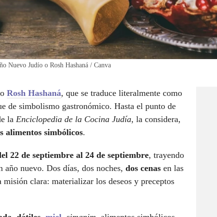
 Año Nuevo Judío o Rosh Hashaná / Canva
o
Rosh Hashaná
, que se traduce literalmente como
gue de simbolismo gastronómico. Hasta el punto de
de la
Enciclopedia de la Cocina Judía
, la considera,
ás
a
limentos simbólicos
.
del 22 de septiembre al 24 de septiembre
, trayendo
un año nuevo. Dos días, dos noches,
dos cenas
en las
a misión clara: materializar los deseos y preceptos