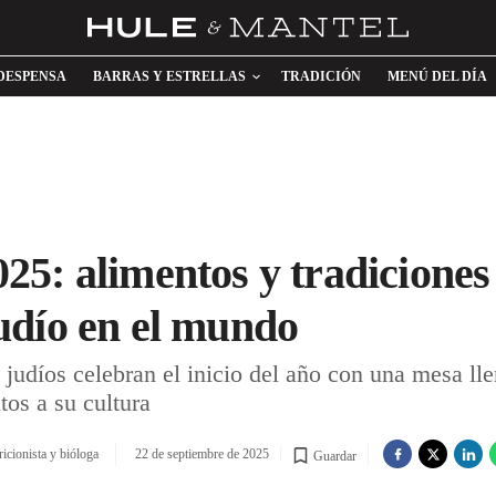
DESPENSA
BARRAS Y ESTRELLAS
TRADICIÓN
MENÚ DEL DÍA
5: alimentos y tradiciones
udío en el mundo
s judíos celebran el inicio del año con una mesa l
os a su cultura
ricionista y bióloga
22 de septiembre de 2025
Guardar