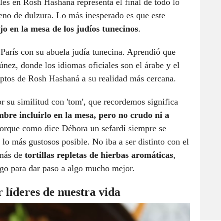
iles en Rosh Hashana representa el final de todo lo
eno de dulzura. Lo más inesperado es que este
o en la mesa de los judíos tunecinos
.
París con su abuela judía tunecina. Aprendió que
únez, donde los idiomas oficiales son el árabe y el
ceptos de Rosh Hashaná a su realidad más cercana.
r su similitud con 'tom', que recordemos significa
bre incluirlo en la mesa, pero no crudo ni a
porque como dice Débora un sefardí siempre se
 lo más gustosos posible. No iba a ser distinto con el
 más de
tortillas repletas de hierbas aromáticas
,
rgo para dar paso a algo mucho mejor.
 líderes de nuestra vida