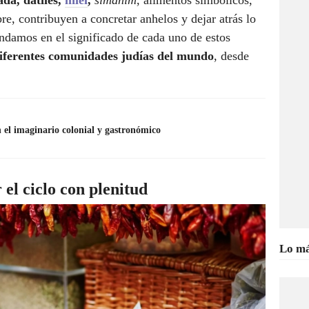
da, dátiles,
miel
,
simanim
, alimentos simbólicos,
e, contribuyen a concretar anhelos y dejar atrás lo
ndamos en el significado de cada uno de estos
diferentes comunidades judías del mundo
, desde
 el imaginario colonial y gastronómico
 el ciclo con plenitud
Lo má