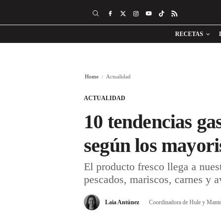
RECETAS
Home
Actualidad
ACTUALIDAD
10 tendencias ga
según los mayor
El producto fresco llega a nue
pescados, mariscos, carnes y a
Laia Antúnez
Coordinadora de Hule y Mante