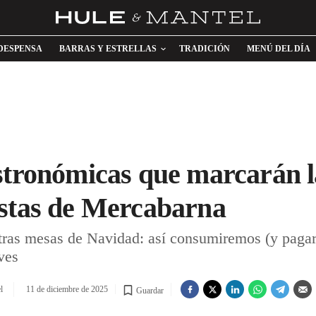
DESPENSA
BARRAS Y ESTRELLAS
TRADICIÓN
MENÚ DEL DÍA
stronómicas que marcarán 
istas de Mercabarna
stras mesas de Navidad: así consumiremos (y pagare
ves
l
11 de diciembre de 2025
Guardar