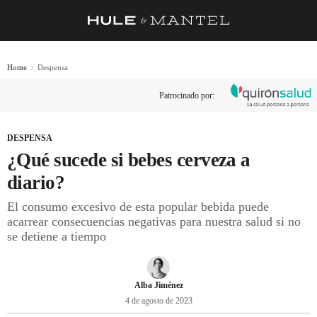
RECETAS
Home
Despensa
TRUCOS
Patrocinado por:
DESPENSA
BARRAS Y ESTRELLAS
DESPENSA
¿Qué sucede si bebes cerveza a
DÓNDE COMER
diario?
ÍDOLOS DE MESAS
El consumo excesivo de esta popular bebida puede
acarrear consecuencias negativas para nuestra salud si no
CUADERNO DE VIAJE
se detiene a tiempo
TRADICIÓN
MENÚ DEL DÍA
Alba Jiménez
4 de agosto de 2023
A CUCHILLO