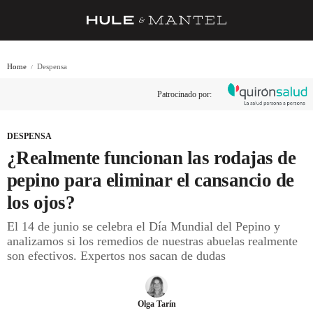
RECETAS
Home
Despensa
TRUCOS
Patrocinado por:
DESPENSA
BARRAS Y ESTRELLAS
DESPENSA
¿Realmente funcionan las rodajas de
DÓNDE COMER
pepino para eliminar el cansancio de
ÍDOLOS DE MESAS
los ojos?
CUADERNO DE VIAJE
El 14 de junio se celebra el Día Mundial del Pepino y
analizamos si los remedios de nuestras abuelas realmente
TRADICIÓN
son efectivos. Expertos nos sacan de dudas
MENÚ DEL DÍA
A CUCHILLO
Olga Tarín