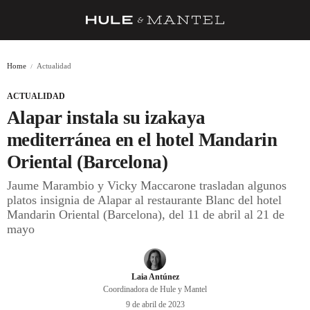
RECETAS
Home
Actualidad
TRUCOS
ACTUALIDAD
DESPENSA
Alapar instala su izakaya
BARRAS Y ESTRELLAS
mediterránea en el hotel Mandarin
Oriental (Barcelona)
DÓNDE COMER
Jaume Marambio y Vicky Maccarone trasladan algunos
ÍDOLOS DE MESAS
platos insignia de Alapar al restaurante Blanc del hotel
Mandarin Oriental (Barcelona), del 11 de abril al 21 de
CUADERNO DE VIAJE
mayo
TRADICIÓN
MENÚ DEL DÍA
Laia Antúnez
Coordinadora de Hule y Mantel
A CUCHILLO
9 de abril de 2023