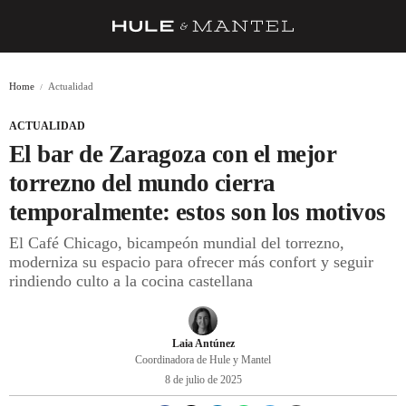
RECETAS
Home
Actualidad
TRUCOS
ACTUALIDAD
DESPENSA
El bar de Zaragoza con el mejor
BARRAS Y ESTRELLAS
torrezno del mundo cierra
temporalmente: estos son los motivos
DÓNDE COMER
El Café Chicago, bicampeón mundial del torrezno,
ÍDOLOS DE MESAS
moderniza su espacio para ofrecer más confort y seguir
rindiendo culto a la cocina castellana
CUADERNO DE VIAJE
TRADICIÓN
Laia Antúnez
MENÚ DEL DÍA
Coordinadora de Hule y Mantel
8 de julio de 2025
A CUCHILLO