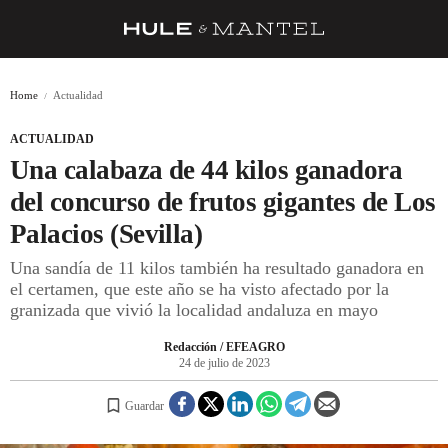
RECETAS
Home
Actualidad
TRUCOS
ACTUALIDAD
DESPENSA
Una calabaza de 44 kilos ganadora
BARRAS Y ESTRELLAS
del concurso de frutos gigantes de Los
Palacios (Sevilla)
DÓNDE COMER
Una sandía de 11 kilos también ha resultado ganadora en
ÍDOLOS DE MESAS
el certamen, que este año se ha visto afectado por la
granizada que vivió la localidad andaluza en mayo
CUADERNO DE VIAJE
Redacción / EFEAGRO
TRADICIÓN
24 de julio de 2023
MENÚ DEL DÍA
Guardar
A CUCHILLO