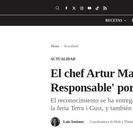
RECETAS
Home
Actualidad
ACTUALIDAD
El chef Artur M
Responsable' po
El reconocimiento se ha entreg
la feria Terra i Gust, y tambié
Laia Antúnez
Coordinadora de Hule y Mante