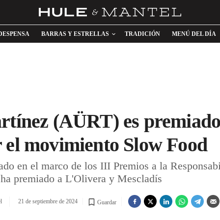
DESPENSA
BARRAS Y ESTRELLAS
TRADICIÓN
MENÚ DEL DÍA
artínez (AÜRT) es premiad
r el movimiento Slow Food
ado en el marco de los III Premios a la Responsab
n ha premiado a L'Olivera y Mescladís
l
21 de septiembre de 2024
Guardar