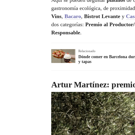
Aquí se pueden degustar
platillos
de 
gastronomía ecológica, de proximidad
Vins
,
Bacaro
,
Bistrot Levante
y
Cas
dos categorías:
Premio al Productor
Responsable
.
Relacionado
Dónde comer en Barcelona dura
y tapas
Artur Martínez: premio