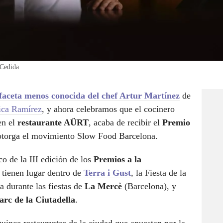
 Cedida
faceta menos conocida del chef Artur Martínez
de
ca Ramírez
, y ahora celebramos que el cocinero
en el
restaurante AÜRT
, acaba de recibir el
Premio
 otorga el movimiento Slow Food Barcelona.
o de la III edición de los
Premios a la
 tienen lugar dentro de
Terra i Gust
, la Fiesta de la
a durante las fiestas de
La Mercè
(Barcelona), y
arc de la Ciutadella
.