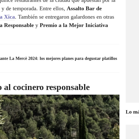
quince restaurantes de la ciudad que apuestan por la
 y de temporada. Entre ellos,
Assalto Bar de
a Xica
. También se entregaron galardones en otras
/a Responsable
y
Premio a la Mejor Iniciativa
nte La Mercè 2024: los mejores planes para degustar platillos
 al cocinero responsable
Lo má