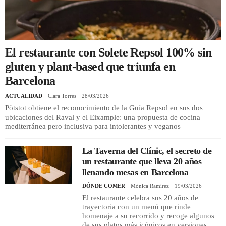
REGISTRO
INICIAR SESIÓN
El restaurante con Solete Repsol 100% sin
gluten y plant-based que triunfa en
Barcelona
ACTUALIDAD
Clara Torres
28/03/2026
Pötstot obtiene el reconocimiento de la Guía Repsol en sus dos
ubicaciones del Raval y el Eixample: una propuesta de cocina
mediterránea pero inclusiva para intolerantes y veganos
La Taverna del Clínic, el secreto de
un restaurante que lleva 20 años
llenando mesas en Barcelona
DÓNDE COMER
Mónica Ramírez
19/03/2026
El restaurante celebra sus 20 años de
trayectoria con un menú que rinde
homenaje a su recorrido y recoge algunos
de sus platos más icónicos en versiones