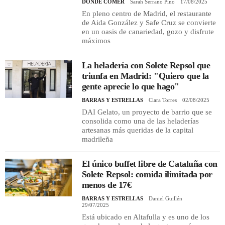
DÓNDE COMER
Sarah Serrano Pino
17/08/2025
En pleno centro de Madrid, el restaurante
de Aida González y Safe Cruz se convierte
en un oasis de canariedad, gozo y disfrute
máximos
La heladería con Solete Repsol que
triunfa en Madrid: "Quiero que la
gente aprecie lo que hago"
BARRAS Y ESTRELLAS
Clara Torres
02/08/2025
DAI Gelato, un proyecto de barrio que se
consolida como una de las heladerías
artesanas más queridas de la capital
madrileña
El único buffet libre de Cataluña con
Solete Repsol: comida ilimitada por
menos de 17€
BARRAS Y ESTRELLAS
Daniel Guillén
29/07/2025
Está ubicado en Altafulla y es uno de los