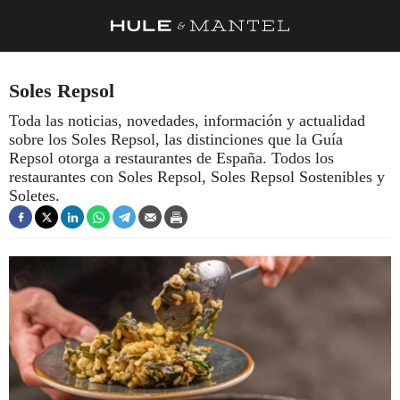
RECETAS
Soles Repsol
TRUCOS
Toda las noticias, novedades, información y actualidad
sobre los Soles Repsol, las distinciones que la Guía
DESPENSA
Repsol otorga a restaurantes de España. Todos los
BARRAS Y ESTRELLAS
restaurantes con Soles Repsol, Soles Repsol Sostenibles y
Soletes.
DÓNDE COMER
ÍDOLOS DE MESAS
CUADERNO DE VIAJE
TRADICIÓN
MENÚ DEL DÍA
A CUCHILLO