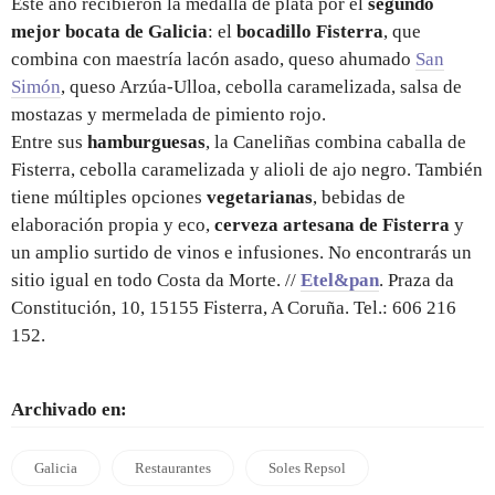
Este año recibieron la medalla de plata por el
segundo
mejor bocata de Galicia
: el
bocadillo Fisterra
, que
combina con maestría lacón asado, queso ahumado
San
Simón
, queso Arzúa-Ulloa, cebolla caramelizada, salsa de
mostazas y mermelada de pimiento rojo.
Entre sus
hamburguesas
, la Caneliñas combina caballa de
Fisterra, cebolla caramelizada y alioli de ajo negro. También
tiene múltiples opciones
vegetarianas
, bebidas de
elaboración propia y eco,
cerveza artesana de Fisterra
y
un amplio surtido de vinos e infusiones. No encontrarás un
sitio igual en todo Costa da Morte. //
Etel&pan
. Praza da
Constitución, 10, 15155 Fisterra, A Coruña. Tel.: 606 216
152.
Archivado en:
Galicia
Restaurantes
Soles Repsol