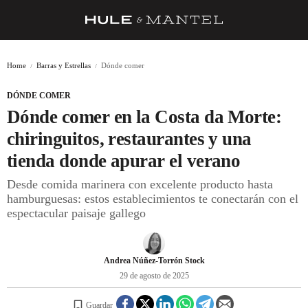
RECETAS
Home
Barras y Estrellas
Dónde comer
TRUCOS
DÓNDE COMER
DESPENSA
Dónde comer en la Costa da Morte:
BARRAS Y ESTRELLAS
chiringuitos, restaurantes y una
tienda donde apurar el verano
DÓNDE COMER
Desde comida marinera con excelente producto hasta
ÍDOLOS DE MESAS
hamburguesas: estos establecimientos te conectarán con el
espectacular paisaje gallego
CUADERNO DE VIAJE
TRADICIÓN
Andrea Núñez-Torrón Stock
MENÚ DEL DÍA
29 de agosto de 2025
A CUCHILLO
Guardar