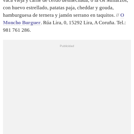
vaca vieja y carne de cerdo desmechada; o la Os Millarzos,
con huevo estrellado, patatas paja, cheddar y gouda,
hamburguesa de ternera y jamón serrano en taquitos. //
O
Moncho Burguer
. Rúa Lira, 0, 15292 Lira, A Coruña. Tel.:
981 761 286.