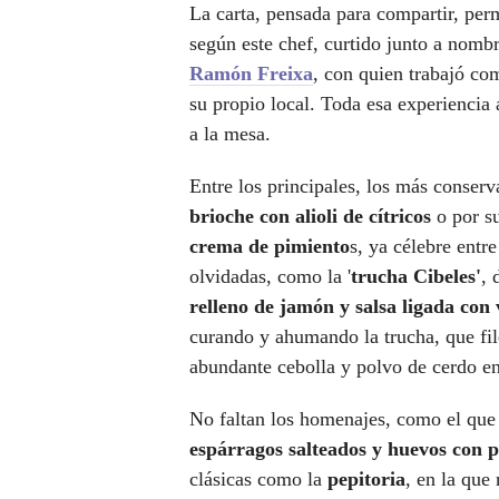
La carta, pensada para compartir, per
según este chef, curtido junto a nom
Ramón Freixa
, con quien trabajó co
su propio local. Toda esa experiencia 
a la mesa.
Entre los principales, los más conser
brioche con alioli de cítricos
o por su
crema de pimiento
s, ya célebre entr
olvidadas, como la '
trucha Cibeles'
, 
relleno de jamón y salsa ligada con
curando y ahumando la trucha, que fil
abundante cebolla y polvo de cerdo e
No faltan los homenajes, como el qu
espárragos salteados y huevos con 
clásicas como la
pepitoria
, en la que