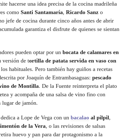
mite hacerse una idea precisa de la cocina madrileña
bres como
Santi Santamaría
,
Ricardo Sanz
o
mo jefe de cocina durante cinco años antes de abrir
acumulada garantiza el disfrute de quienes se sientan
vadores pueden optar por un
bocata de calamares en
 versión de t
ortilla de patata servida en vaso con
e los habituales. Pero también hay guiños a recetas
descrita por Joaquín de Entrambasaguas:
pescado
 vino de Montilla
. De la Fuente reinterpreta el plato
etea y acompaña de una salsa de vino fino con
n lugar de jamón.
e dedica a Lope de Vega con un
bacalao
al pilpil
,
pimentón de la Vera
, o las revisiones de salsas
 retira huevo y pan para dar protagonismo a la