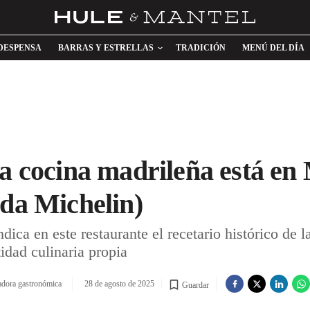
DESPENSA
BARRAS Y ESTRELLAS
TRADICIÓN
MENÚ DEL DÍA
va cocina madrileña está e
nda Michelin)
dica en este restaurante el recetario histórico de 
idad culinaria propia
adora gastronómica
28 de agosto de 2025
Guardar