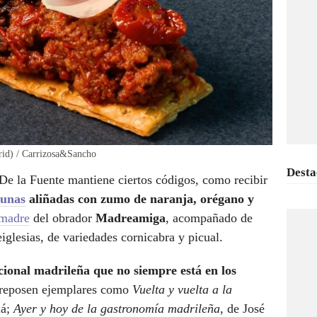
drid) / Carrizosa&Sancho
Desta
De la Fuente mantiene ciertos códigos, como recibir
tunas
aliñadas con zumo de naranja, orégano y
madre
del obrador
Madreamiga
, acompañado de
iglesias, de variedades cornicabra y picual.
cional madrileña que no siempre está en los
l reposen ejemplares como
Vuelta y vuelta a la
lá;
Ayer y hoy de la gastronomía madrileña
, de José