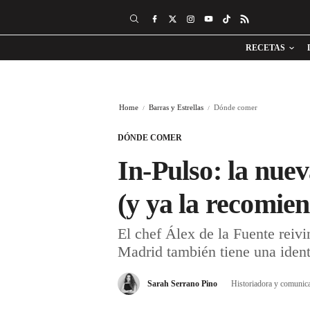
RECETAS
Home
Barras y Estrellas
Dónde comer
DÓNDE COMER
In-Pulso: la nue
(y ya la recomie
El chef Álex de la Fuente reivin
Madrid también tiene una ident
Sarah Serrano Pino
Historiadora y comunic