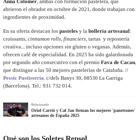
Anna Colomer
, ambas con formación pastelera, que
abrieron el obrador en octubre de 2021, donde trabajan con
ingredientes de proximidad.
En su oferta destacan los
pasteles
y la
bollería artesanal
:
croissants,
cinnamon rolls
,
financiers
, tartas y repostería
creativa... incluso opciones sin gluten o veganas. Además,
ofrecen café de especialidad. En 2025 ha sido galardonada
por segundo año consecutivo con el premio
Fava de Cacau
,
que distingue a las 50 mejores pastelerías de Cataluña. //
Pessic Pastisseria
. c/dels Banys 30, 08530 La Garriga
(Barcelona). Tel.: 931 732 014.
Relacionado
Oriol Carrió y Cal Jan firman los mejores 'panettones'
artesanos de España 2025
Qué son los Soletes Repsol