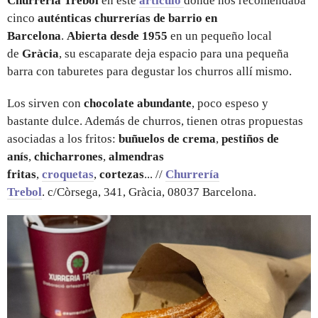
Churrería Trèbol
en este
artículo
donde nos recomendaba
cinco
auténticas churrerías de barrio en
Barcelona
.
Abierta desde 1955
en un pequeño local
de
Gràcia
, su escaparate deja espacio para una pequeña
barra con taburetes para degustar los churros allí mismo.
Los sirven con
chocolate abundante
, poco espeso y
bastante dulce. Además de churros, tienen otras propuestas
asociadas a los fritos:
buñuelos de
crema
,
pestiños de
anís
,
chicharrones
,
almendras
fritas
,
croquetas
,
cortezas
... //
Churrería
Trebol
. c/Còrsega, 341, Gràcia, 08037 Barcelona.