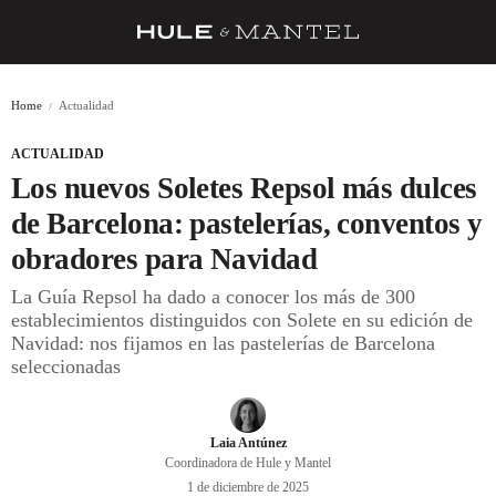
RECETAS
Home
Actualidad
TRUCOS
ACTUALIDAD
DESPENSA
Los nuevos Soletes Repsol más dulces
BARRAS Y ESTRELLAS
de Barcelona: pastelerías, conventos y
obradores para Navidad
DÓNDE COMER
La Guía Repsol ha dado a conocer los más de 300
ÍDOLOS DE MESAS
establecimientos distinguidos con Solete en su edición de
Navidad: nos fijamos en las pastelerías de Barcelona
CUADERNO DE VIAJE
seleccionadas
TRADICIÓN
MENÚ DEL DÍA
Laia Antúnez
Coordinadora de Hule y Mantel
A CUCHILLO
1 de diciembre de 2025