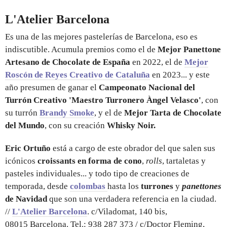
L'Atelier Barcelona
Es una de las mejores pastelerías de Barcelona, eso es
indiscutible. Acumula premios como el de
Mejor Panettone
Artesano de Chocolate de España
en 2022, el de
Mejor
Roscón de Reyes Creativo de Cataluña
en 2023... y este
año presumen de ganar el
Campeonato Nacional del
Turrón Creativo 'Maestro Turronero Àngel Velasco'
, con
su turrón
Brandy Smoke
, y el de
Mejor Tarta de Chocolate
del Mundo
, con su creación
Whisky Noir.
Eric Ortuño
está a cargo de este obrador del que salen sus
icónicos
croissants en forma de cono
,
rolls
, tartaletas y
pasteles individuales... y todo tipo de creaciones de
temporada, desde
colombas
hasta los
turrones
y
panettones
de Navidad
que son una verdadera referencia en la ciudad.
//
L'Atelier Barcelona
. c/Viladomat, 140 bis,
08015 Barcelona. Tel.: 938 287 373 / c/Doctor Fleming,