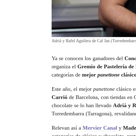
Adrià y Rafel Aguilera de Cal Jan (Torredemba
Ya se conocen los ganadores del
Conc
organiza el
Gremio de Pastelería de
categorías de
mejor
panettone
clásic
Este año, el mejor
panettone
clásico e
Carrió
de Barcelona, con tiendas en 
chocolate se lo han llevado
Adrià y R
Torredembarra (Tarragona), revalidand
Relevan así a
Mervier Canal
y
Madel