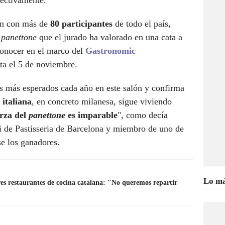
pectivamente.
ón con más de
80 participantes
de todo el país,
e
panettone
que el jurado ha valorado en una cata a
conocer en el marco del
Gastronomic
sta el 5 de noviembre.
s más esperados cada año en este salón y confirma
 italiana
, en concreto milanesa, sigue viviendo
erza del
panettone
es imparable
", como decía
i de Pastisseria de Barcelona y miembro de uno de
rse los ganadores.
Lo má
es restaurantes de cocina catalana: "No queremos repartir