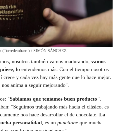
l Jan (Torredembarra) / SIMÓN SÁNCHEZ
 vinos, nosotros también vamos madurando,
vamos
quiere
, lo entendemos más. Con el tiempo nosotros
í crece y cada vez hay más gente que lo hace mejor.
 nos anima a seguir mejorando".
os: "
Sabíamos que teníamos buen producto"
.
ban: "Seguimos trabajando más hacia el clásico, es
ectamente nos hace desarrollar el de chocolate.
La
ucha personalidad
, es un
panettone
que mucha
inal es con lo que nos quedamos".