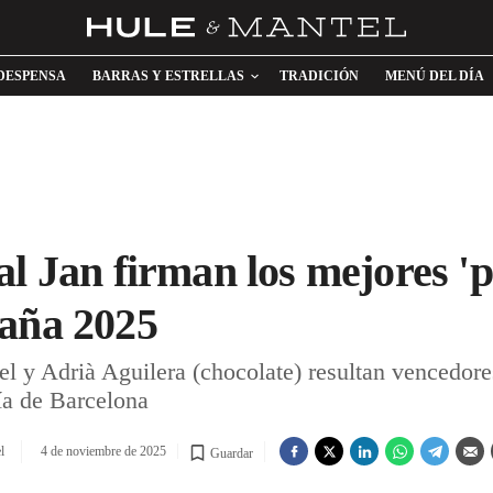
DESPENSA
BARRAS Y ESTRELLAS
TRADICIÓN
MENÚ DEL DÍA
al Jan firman los mejores 'p
paña 2025
fel y Adrià Aguilera (chocolate) resultan vencedor
ía de Barcelona
l
4 de noviembre de 2025
Guardar