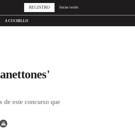
REGISTRO
Iniciar sesión
A CUCHILLO
anettones'
es de este concurso que