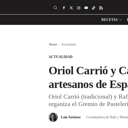
RECETAS
Home
Actualidad
ACTUALIDAD
Oriol Carrió y C
artesanos de Es
Oriol Carrió (tradicional) y Ra
organiza el Gremio de Pasteler
Laia Antúnez
Coordinadora de Hule y Mante