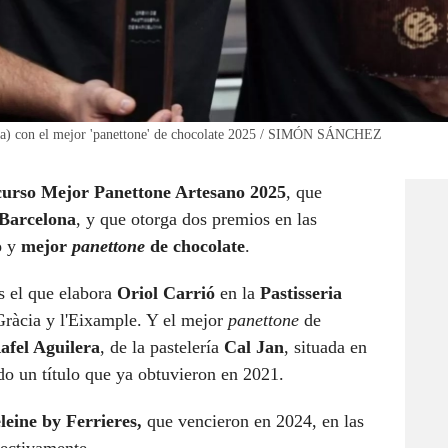
rra) con el mejor 'panettone' de chocolate 2025 / SIMÓN SÁNCHEZ
urso Mejor Panettone Artesano 2025
, que
 Barcelona
, y que otorga dos premios en las
o
y
mejor
panettone
de chocolate
.
s el que elabora
Oriol Carrió
en la
Pastisseria
Gràcia y l'Eixample. Y el mejor
panettone
de
afel Aguilera
, de la pastelería
Cal Jan
, situada en
o un título que ya obtuvieron en 2021.
eine by Ferrieres,
que vencieron en 2024, en las