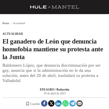
RECETAS
Home
Actualidad
TRUCOS
ACTUALIDAD
DESPENSA
El ganadero de León que denuncia
BARRAS Y ESTRELLAS
homofobia mantiene su protesta ante
la Junta
DÓNDE COMER
Baldomero López, que denuncia discriminación por ser
ÍDOLOS DE MESAS
gay, anuncia que si la administración no le da una
solución, antes del 20 de abril, trasladará su protesta a
CUADERNO DE VIAJE
Valladolid
TRADICIÓN
EFEAGRO / Redacción
19 de abril de 2023
MENÚ DEL DÍA
Guardar
A CUCHILLO