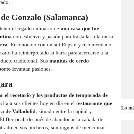
rado:
 de Gonzalo (Salamanca)
ener el legado culinario de
una casa que fue
ntina
con esfuerzo y pasión para trasladar a la mesa
arra
. Reconocido con un sol Repsol y recomendado
alo ha reinterpretado la barra para acercarse a la
oducto tradicional. Sus
manitas de cerdo
orto l
evantan pasiones.
gara
r el recetario y los productos de temporada de
ta a sus clientes hoy en día en el r
estaurante que
Lo má
a de Valladolid
, situado entre la capital y
 El Berrocal, después de abandonar la cañada de
ntrado en sus pucheros, son dignos de mencionar