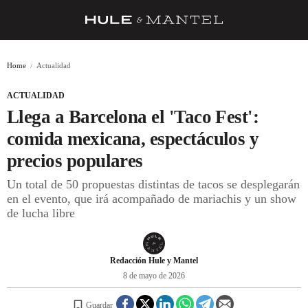
RECETAS
Home
Actualidad
TRUCOS
ACTUALIDAD
DESPENSA
Llega a Barcelona el 'Taco Fest':
BARRAS Y ESTRELLAS
comida mexicana, espectáculos y
precios populares
DÓNDE COMER
Un total de 50 propuestas distintas de tacos se desplegarán
ÍDOLOS DE MESAS
en el evento, que irá acompañado de mariachis y un show
de lucha libre
CUADERNO DE VIAJE
TRADICIÓN
Redacción Hule y Mantel
MENÚ DEL DÍA
8 de mayo de 2026
A CUCHILLO
Guardar