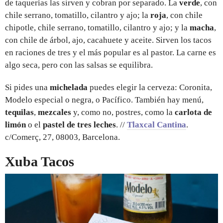
de taquerías las sirven y cobran por separado. La
verde
, con
chile serrano, tomatillo, cilantro y ajo; la
roja
, con chile
chipotle, chile serrano, tomatillo, cilantro y ajo; y la
macha
,
con chile de árbol, ajo, cacahuete y aceite. Sirven los tacos
en raciones de tres y el más popular es al pastor. La carne es
algo seca, pero con las salsas se equilibra.
Si pides una
michelada
puedes elegir la cerveza: Coronita,
Modelo especial o negra, o Pacífico. También hay menú,
tequilas
,
mezcales
y, como no, postres, como la
carlota de
limón
o el
pastel de tres leches
. //
Tlaxcal Cantina
.
c/Comerç, 27, 08003, Barcelona.
Xuba Tacos