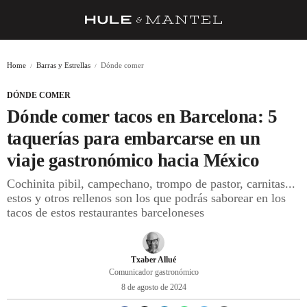
RECETAS
Home
Barras y Estrellas
Dónde comer
TRUCOS
DÓNDE COMER
DESPENSA
Dónde comer tacos en Barcelona: 5
BARRAS Y ESTRELLAS
taquerías para embarcarse en un
viaje gastronómico hacia México
DÓNDE COMER
Cochinita pibil, campechano, trompo de pastor, carnitas...
ÍDOLOS DE MESAS
estos y otros rellenos son los que podrás saborear en los
tacos de estos restaurantes barceloneses
CUADERNO DE VIAJE
TRADICIÓN
Txaber Allué
MENÚ DEL DÍA
Comunicador gastronómico
8 de agosto de 2024
A CUCHILLO