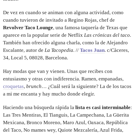
De vez en cuando se animan con alguna actividad, como
cuando tuvieron de invitado a Regino Rojas, chef de
Revolver Taco Lounge
, una famosa taquería de Texas que
aparece en la popular serie de Netflix
Las crónicas del taco
.
También han ofrecido alguna charla, como la de Alejandro
Escalante, autor de
La Tacopedia
. //
Tacos Juan
. c/Càceres,
34, Local 5, 08028, Barcelona.
Hay modas que van y vienen. Unas que recibes con
entusiasmo y otras con indiferencia. Ramen, empanadas,
croquetas
,
brunch
… ¿Cuál será la siguiente? La de los tacos
a mi me encanta y hay mucho donde elegir.
Haciendo una búsqueda rápida la
lista es casi interminable
:
Las Tres Mentiras, El Tianguis, La Campechana, La Güerita
Mexicana, Bronco Moreno, Maro Azul, Oaxaca, República
del Taco, No mames wey, Quiote Mezcalería, Azul Frida,