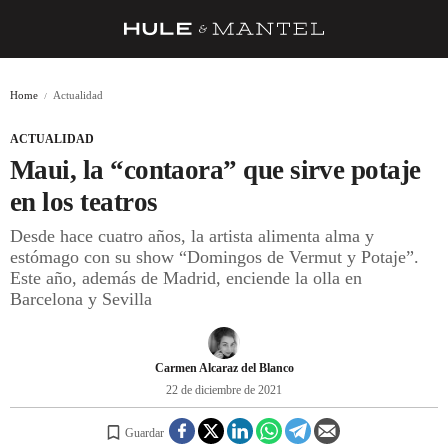
RECETAS
Home
Actualidad
TRUCOS
ACTUALIDAD
DESPENSA
Maui, la “contaora” que sirve potaje
BARRAS Y ESTRELLAS
en los teatros
Desde hace cuatro años, la artista alimenta alma y
DÓNDE COMER
estómago con su show “Domingos de Vermut y Potaje”.
ÍDOLOS DE MESAS
Este año, además de Madrid, enciende la olla en
Barcelona y Sevilla
CUADERNO DE VIAJE
TRADICIÓN
Carmen Alcaraz del Blanco
MENÚ DEL DÍA
22 de diciembre de 2021
A CUCHILLO
Guardar