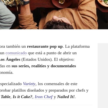
ahora también un
restaurante pop up
. La plataforma
 un
comunicado
que está a punto de abrir un
os Ángeles
(Estados Unidos). El objetivo:
adas en
sus series, realities y documentales
ronomía.
especializado
Variety
, los comensales de este
probar platillos diseñados y preparados por chefs y
 Table
,
Is it Cake?
,
Iron Chef
y
Nailed It!
.