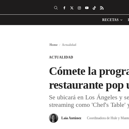
RECETAS
Home
Actualidad
ACTUALIDAD
Cómete la progra
restaurante pop 
Se ubicará en Los Ángeles y se
streaming como 'Chef's Table' y
Laia Antúnez
Coordinadora de Hule y Mante