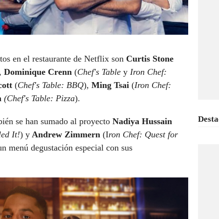
tos en el restaurante de Netflix son
Curtis Stone
,
Dominique Crenn
(
Chef's Table
y
Iron Chef:
ott
(
Chef's Table: BBQ
),
Ming Tsai
(
Iron Chef:
m
(Chef's Table: Pizza
).
Desta
mbién se han sumado al proyecto
Nadiya Hussain
ed It!
) y
Andrew Zimmern
(I
ron Chef: Quest for
 un menú degustación especial con sus