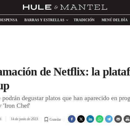
DESPENSA
BARRAS Y ESTRELLAS
TRADICIÓN
MENÚ DEL DÍA
mación de Netflix: la plata
up
 podrán degustar platos que han aparecido en pro
 'Iron Chef'
l
14 de junio de 2023
Guardar