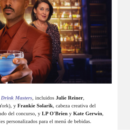
e
Drink Masters
, incluidos
Julie Reiner
,
York), y
Frankie Solarik
, cabeza creativa del
rado del concurso, y
LP O'Brien
y
Kate Gerwin
,
eles personalizados para el menú de bebidas.