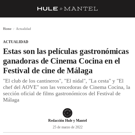
RECETAS
Home
Actualidad
TRUCOS
ACTUALIDAD
DESPENSA
Estas son las películas gastronómicas
BARRAS Y ESTRELLAS
ganadoras de Cinema Cocina en el
Festival de cine de Málaga
DÓNDE COMER
"El club de los cantineros", "El nidal", "La cesta" y "El
ÍDOLOS DE MESAS
chef del AOVE" son las vencedoras de Cinema Cocina, la
sección oficial de films gastronómicos del Festival de
CUADERNO DE VIAJE
Málaga
TRADICIÓN
MENÚ DEL DÍA
Redacción Hule y Mantel
25 de marzo de 2022
A CUCHILLO