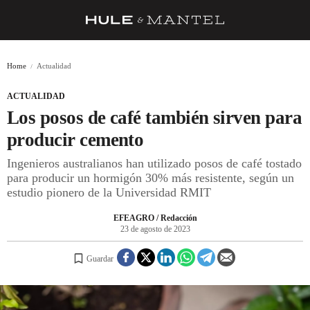
RECETAS
Home
Actualidad
TRUCOS
ACTUALIDAD
DESPENSA
Los posos de café también sirven para
BARRAS Y ESTRELLAS
producir cemento
Ingenieros australianos han utilizado posos de café tostado
DÓNDE COMER
para producir un hormigón 30% más resistente, según un
ÍDOLOS DE MESAS
estudio pionero de la Universidad RMIT
CUADERNO DE VIAJE
EFEAGRO / Redacción
23 de agosto de 2023
TRADICIÓN
Guardar
MENÚ DEL DÍA
A CUCHILLO