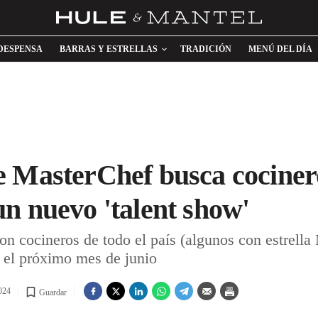
DESPENSA
BARRAS Y ESTRELLAS
TRADICIÓN
MENÚ DEL DÍA
 MasterChef busca cocinero
n nuevo 'talent show'
on cocineros de todo el país (algunos con estrella
 el próximo mes de junio
024
Guardar