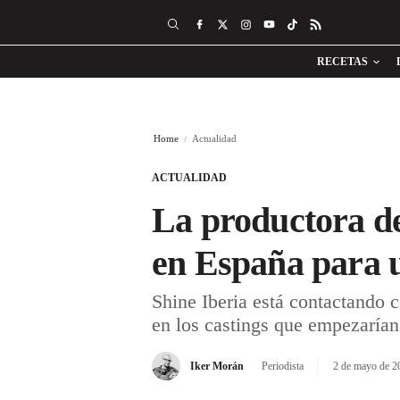
RECETAS
Home
Actualidad
ACTUALIDAD
La productora de
en España para u
Shine Iberia está contactando c
en los castings que empezarían
Iker Morán
Periodista
2 de mayo de 2