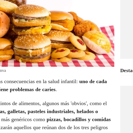
Desta
anva
s consecuencias en la salud infantil:
uno de cada
iene problemas de caries
.
stintos de alimentos, algunos más 'obvios', como el
s, galletas, pasteles industriales, helados o
os más genéricos como
pizzas, bocadillos y comidas
izarán aquellos que reúnan dos de los tres peligros