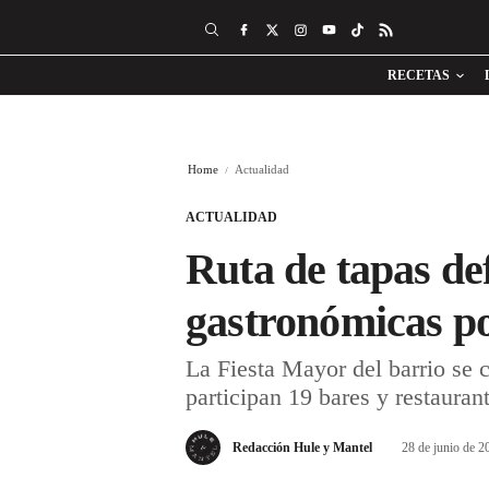
RECETAS
Home
Actualidad
ACTUALIDAD
Ruta de tapas def
gastronómicas po
La Fiesta Mayor del barrio se c
participan 19 bares y restauran
Redacción Hule y Mantel
28 de junio de 2