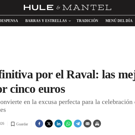
DESPENSA
BARRAS Y ESTRELLAS
TRADICIÓN
MENÚ DEL DÍA
initiva por el Raval: las m
r cinco euros
onvierte en la excusa perfecta para la celebración d
tes
026
Guardar