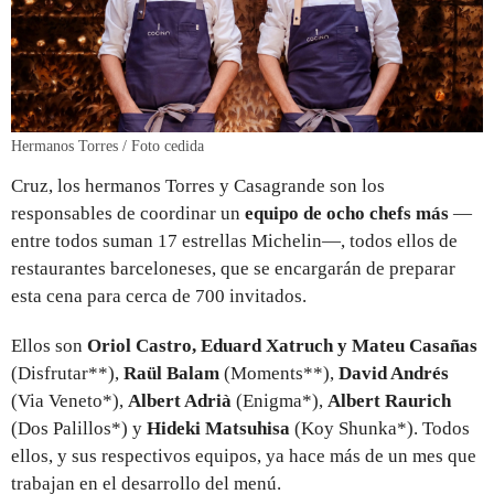
Hermanos Torres / Foto cedida
Cruz, los hermanos Torres y Casagrande son los
responsables de coordinar un
equipo de ocho chefs más
—
entre todos suman 17 estrellas Michelin—, todos ellos de
restaurantes barceloneses, que se encargarán de preparar
esta cena para cerca de 700 invitados.
Ellos son
Oriol Castro, Eduard Xatruch y Mateu Casañas
(Disfrutar**),
Raül Balam
(Moments**),
David Andrés
(Via Veneto*),
Albert Adrià
(Enigma*),
Albert Raurich
(Dos Palillos*) y
Hideki Matsuhisa
(Koy Shunka*). Todos
ellos, y sus respectivos equipos, ya hace más de un mes que
trabajan en el desarrollo del menú.