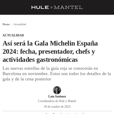
RECETAS
Home
Actualidad
TRUCOS
ACTUALIDAD
DESPENSA
Así será la Gala Michelin España
BARRAS Y ESTRELLAS
2024: fecha, presentador, chefs y
actividades gastronómicas
DÓNDE COMER
Las nuevas estrellas de la guía roja se conocerán en
ÍDOLOS DE MESAS
Barcelona en noviembre. Estos son todos los detalles de la
gala y de la cena posterior
CUADERNO DE VIAJE
TRADICIÓN
Laia Antúnez
MENÚ DEL DÍA
Coordinadora de Hule y Mantel
18 de octubre de 2023
A CUCHILLO