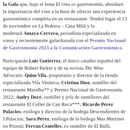
la Gala
que, bajo el lema
El vino es gastronomía
, abordará
la importancia del vino a la hora de ofrecer una experiencia
gastronómica completa en un restaurante. Tendrá lugar el 13
de noviembre en La Pedrera – Casa Milà y lo
moderará
Amaya Cervera,
periodista especializada en
vinos y recientemente galardonada con el
Premio Nacional
de Gastronomía 2023 a la Comunicación Gastronómica
.
Participarán
Luis Gutiérrez
, el único catador español del
equipo de Robert Parker y de su revista
The Wine
Advocate
;
Quim Vila
, propietario y director de la tienda
especializada Vila Viniteca;
Cristina Díaz
, sumiller del
restaurante Maralba** y Premio Nacional de Gastronomía
2022;
Audry Doré
, sumiller y jefa de sumilleres del
restaurante El Celler de Can Roca***;
Ricardo Pérez
Palacios
, enólogo y director de la bodega Descendientes de
J.Palacios;
Sara Pérez
, enóloga de la bodega Mas Martinet
en Priorat;
Ferrán Centelles
, ex sumiller de El Bulli,