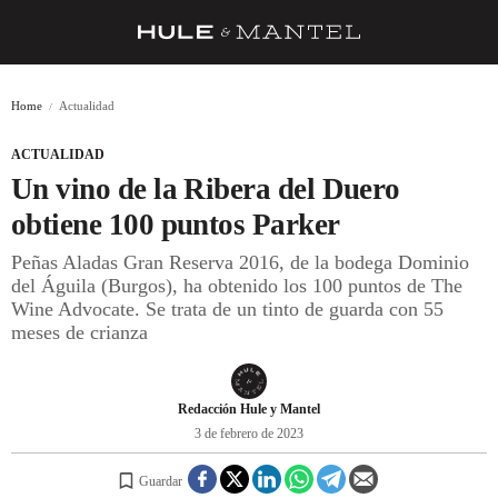
RECETAS
Home
Actualidad
TRUCOS
ACTUALIDAD
DESPENSA
Un vino de la Ribera del Duero
BARRAS Y ESTRELLAS
obtiene 100 puntos Parker
Peñas Aladas Gran Reserva 2016, de la bodega Dominio
DÓNDE COMER
del Águila (Burgos), ha obtenido los 100 puntos de The
ÍDOLOS DE MESAS
Wine Advocate. Se trata de un tinto de guarda con 55
meses de crianza
CUADERNO DE VIAJE
TRADICIÓN
Redacción Hule y Mantel
MENÚ DEL DÍA
3 de febrero de 2023
A CUCHILLO
Guardar