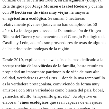
corazón de la Ribera del Duero, en
La Aguilera
(Burgos).
Está dirigida por
Jorge Monzón e Isabel Rodero
y cuenta
con
30 hectáreas de viñas muy viejas
, la mayoría
en
agricultura ecológica.
Se suman 5 hectáreas
relativamente jóvenes (todavía no han cumplido los 50
años). La bodega pertenece a la Denominación de Origen
Ribera del Duero y se encuentra en el Consejo Ecológico de
Castilla y León, además son proveedores de uvas de algunas
de las principales bodegas de la región.
Desde 2010, explican en su web, "nos hemos dedicado a la
recuperación de los viñedos de la familia
, hasta reunir en
propiedad un importante patrimonio de viña de muy alta
calidad, verdaderos Grand Crus… donde la uva tempranillo
es la verdadera protagonista, conviviendo de forma muy
amistosa con otras variedades como blanca del país, bobal,
garnacha, albillo, tempranillo gris, etc.". Su objetivo es
elaborar "
vinos ecológicos
que sean capaces de envejecer
durante mucho, mucho tiempo, pero que, sin embargo,