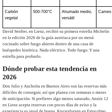
Carbón
500-700°C
Ahumado medio, 
Carnes 
vegetal
versátil
David Senfter, en Lienz, recibió su primera estrella Michelin
en la edición 2026 de la guía austriaca por un menú
cocinado sobre fuego abierto dentro de una casa de
huéspedes histórica. Nada eléctrico. Todo fuego. Y una
estrella para probarlo.
Dónde probar esta tendencia en
2026
Don Julio y Anchoíta en Buenos Aires son las reservas más
difíciles de conseguir, así que planea con semanas o meses
de anticipación. Si prefieres algo menos saturado, Ansitz 12
en Lienz acepta reservas con pocos días de aviso y la
experiencia es igual de buena. Knystaforsen en Estocolmo