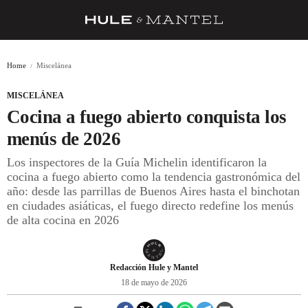
RECETAS
Home
Miscelánea
TRUCOS
MISCELÁNEA
DESPENSA
Cocina a fuego abierto conquista los
BARRAS Y ESTRELLAS
menús de 2026
Los inspectores de la Guía Michelin identificaron la
DÓNDE COMER
cocina a fuego abierto como la tendencia gastronómica del
ÍDOLOS DE MESAS
año: desde las parrillas de Buenos Aires hasta el binchotan
en ciudades asiáticas, el fuego directo redefine los menús
CUADERNO DE VIAJE
de alta cocina en 2026
TRADICIÓN
MENÚ DEL DÍA
Redacción Hule y Mantel
18 de mayo de 2026
A CUCHILLO