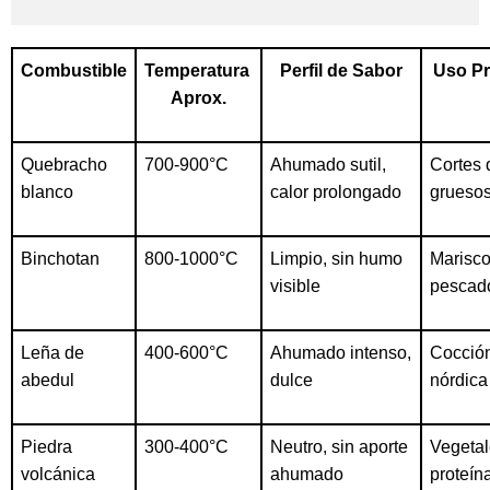
Combustible
Temperatura 
Perfil de Sabor
Uso Pr
Aprox.
Quebracho
700-900°C
Ahumado sutil, 
Cortes d
blanco
calor prolongado
grueso
Binchotan
800-1000°C
Limpio, sin humo 
Marisco
visible
pescad
Leña de
400-600°C
Ahumado intenso, 
Cocción
abedul
dulce
nórdica
Piedra
300-400°C
Neutro, sin aporte 
Vegetal
volcánica
ahumado
proteín