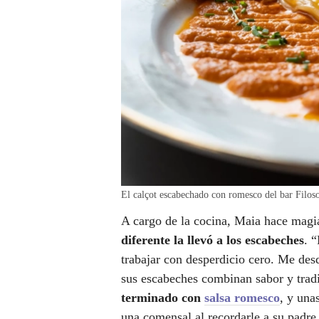
El calçot escabechado con romesco del bar Fil
A cargo de la cocina, Maia hace magi
diferente la llevó a los escabeches
. 
trabajar con desperdicio cero. Me desq
sus escabeches combinan sabor y trad
terminado con
salsa romesco
, y una
una comensal al recordarle a su padre,