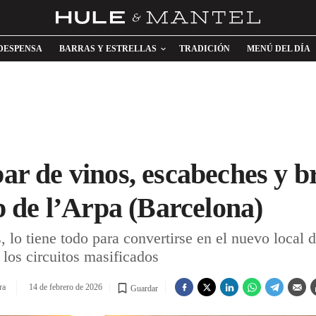
DESPENSA
BARRAS Y ESTRELLAS
TRADICIÓN
MENÚ DEL DÍA
bar de vinos, escabeches y b
 de l’Arpa (Barcelona)
 lo tiene todo para convertirse en el nuevo local 
 los circuitos masificados
ra
14 de febrero de 2026
Guardar