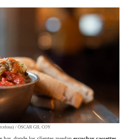
(Barcelona) / ÒSCAR GIL COY
te bar, donde los clientes puedan
escuchar cassettes