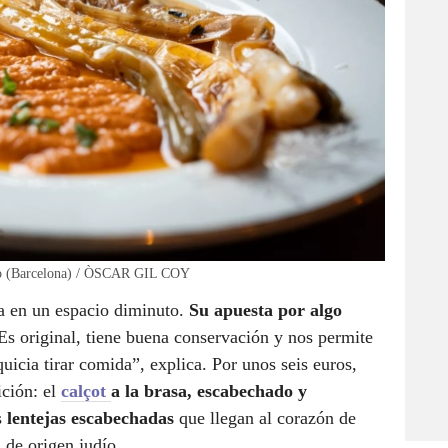
oso (Barcelona) / ÒSCAR GIL COY
a en un espacio diminuto.
Su apuesta por algo
“Es original, tiene buena conservación y nos permite
uicia tirar comida”, explica. Por unos seis euros,
ición: el
calçot
a la brasa, escabechado y
s
lentejas escabechadas
que llegan al corazón de
 de origen judío.