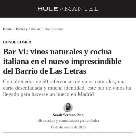
RECETAS
Home
Barras y Estrellas
Dónde comer
TRUCOS
DÓNDE COMER
DESPENSA
Bar Vi: vinos naturales y cocina
BARRAS Y ESTRELLAS
italiana en el nuevo imprescindible
del Barrio de Las Letras
DÓNDE COMER
Con alrededor de 60 referencias de vinos naturales, una
ÍDOLOS DE MESAS
carta desenfadada y mucha identidad, este bar de vinos ha
llegado para hacerse un hueco en Madrid
CUADERNO DE VIAJE
TRADICIÓN
Sarah Serrano Pino
MENÚ DEL DÍA
Historiadora y comunicadora gastronómica
15 de diciembre de 2025
A CUCHILLO