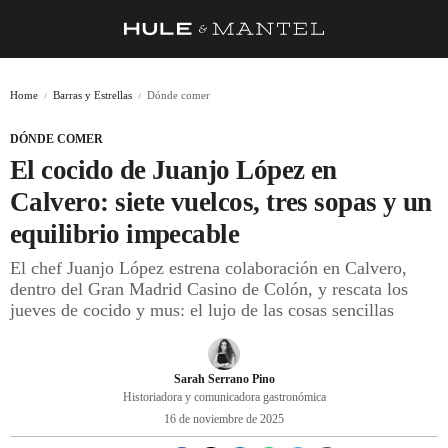
RECETAS
Home
Barras y Estrellas
Dónde comer
TRUCOS
DÓNDE COMER
DESPENSA
El cocido de Juanjo López en
BARRAS Y ESTRELLAS
Calvero: siete vuelcos, tres sopas y un
equilibrio impecable
DÓNDE COMER
El chef Juanjo López estrena colaboración en Calvero,
ÍDOLOS DE MESAS
dentro del Gran Madrid Casino de Colón, y rescata los
jueves de cocido y mus: el lujo de las cosas sencillas
CUADERNO DE VIAJE
TRADICIÓN
Sarah Serrano Pino
MENÚ DEL DÍA
Historiadora y comunicadora gastronómica
16 de noviembre de 2025
A CUCHILLO