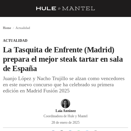
RECETAS
Home
Actualidad
TRUCOS
ACTUALIDAD
DESPENSA
La Tasquita de Enfrente (Madrid)
BARRAS Y ESTRELLAS
prepara el mejor steak tartar en sala
de España
DÓNDE COMER
Juanjo López y Nacho Trujillo se alzan como vencedores
ÍDOLOS DE MESAS
en este nuevo concurso que ha celebrado su primera
edición en Madrid Fusión 2025
CUADERNO DE VIAJE
TRADICIÓN
Laia Antúnez
MENÚ DEL DÍA
Coordinadora de Hule y Mantel
28 de enero de 2025
A CUCHILLO