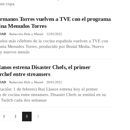
 sin copa
ermanos Torres vuelven a TVE con el programa
cina Menudos Torres
DAD
Redacción Hule y Mantel
12/02/2022
elos más célebres de la cocina española vuelven a TVE con
rama Menudos Torres, producido por Brutal Media. Nuevo
 y nuevos menús
lanos estrena Disaster Chefs, el primer
chef entre streamers
DAD
Redacción Hule y Mantel
26/01/2022
zación: 1 de febrero) Ibai Llanos estrena hoy el primer
 de cocina entre streamers. Disaster Chefs se emitirá en su
e Twitch cada dos semanas
1
2
3