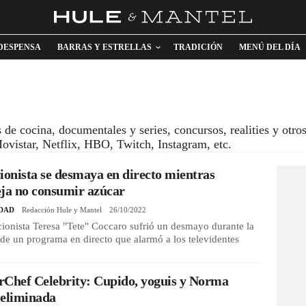
DESPENSA
BARRAS Y ESTRELLAS
TRADICIÓN
MENÚ DEL DÍA
de cocina, documentales y series, concursos, realities y otro
Movistar, Netflix, HBO, Twitch, Instagram, etc.
ionista se desmaya en directo mientras
ja no consumir azúcar
DAD
Redacción Hule y Mantel
26/10/2022
cionista Teresa "Tete" Coccaro sufrió un desmayo durante la
de un programa en directo que alarmó a los televidentes
rChef Celebrity: Cupido, yoguis y Norma
 eliminada