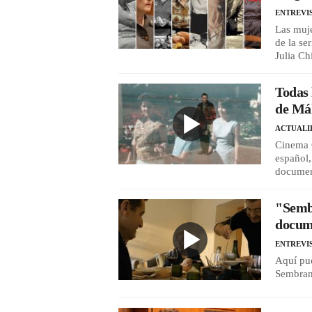
ENTREVI
Las muje
de la se
Julia Ch
Todas 
de Má
ACTUALI
Cinema C
español,
documen
"Sembr
docum
ENTREVI
Aquí pu
Sembran