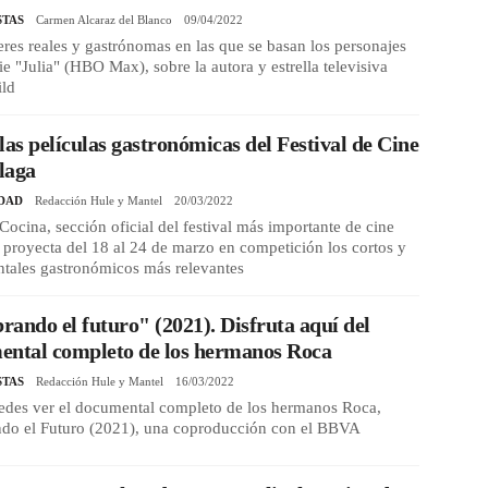
STAS
Carmen Alcaraz del Blanco
09/04/2022
res reales y gastrónomas en las que se basan los personajes
rie "Julia" (HBO Max), sobre la autora y estrella televisiva
ild
las películas gastronómicas del Festival de Cine
laga
DAD
Redacción Hule y Mantel
20/03/2022
ocina, sección oficial del festival más importante de cine
 proyecta del 18 al 24 de marzo en competición los cortos y
tales gastronómicos más relevantes
ando el futuro" (2021). Disfruta aquí del
ental completo de los hermanos Roca
STAS
Redacción Hule y Mantel
16/03/2022
edes ver el documental completo de los hermanos Roca,
do el Futuro (2021), una coproducción con el BBVA