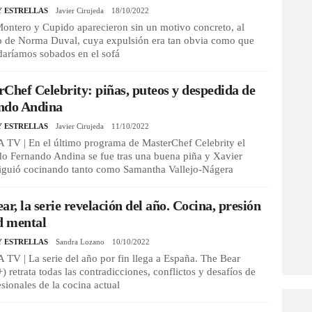
Y ESTRELLAS
Javier Cirujeda
18/10/2022
ontero y Cupido aparecieron sin un motivo concreto, al
io de Norma Duval, cuya expulsión era tan obvia como que
daríamos sobados en el sofá
Chef Celebrity: piñas, puteos y despedida de
ndo Andina
Y ESTRELLAS
Javier Cirujeda
11/10/2022
 TV | En el último programa de MasterChef Celebrity el
do Fernando Andina se fue tras una buena piña y Xavier
 siguió cocinando tanto como Samantha Vallejo-Nágera
ar, la serie revelación del año. Cocina, presión
d mental
Y ESTRELLAS
Sandra Lozano
10/10/2022
TV | La serie del año por fin llega a España. The Bear
) retrata todas las contradicciones, conflictos y desafíos de
esionales de la cocina actual