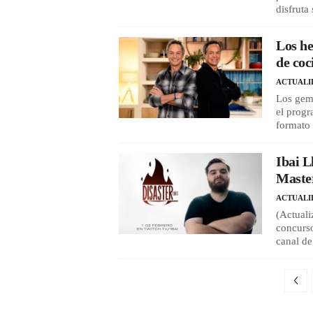
disfruta
Los h
de co
ACTUALI
Los gem
el prog
formato
Ibai L
Master
ACTUALI
(Actuali
concurso
canal d