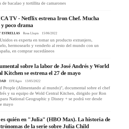
 de bacalao y tortillita de camarones
CA TV - Netflix estrena Iron Chef. Mucha
a y poco drama
Y ESTRELLAS
Rosa Llopis
15/06/2022
Unidos es experta en tomar un producto extranjero,
rlo, hermosearlo y venderlo al resto del mundo con un
España, en comprar sucedáneos
umental sobre la labor de José Andrés y World
l Kitchen se estrena el 27 de mayo
DAD
EFEAgro
13/05/2022
d People (Alimentando al mundo)", documental sobre el chef
rés y su equipo de Wold Central Kitchen, dirigido por Ron
para National Geographic y Disney + se podrá ver desde
 de mayo
es quién en "Julia" (HBO Max). La historia de
strónomas de la serie sobre Julia Child