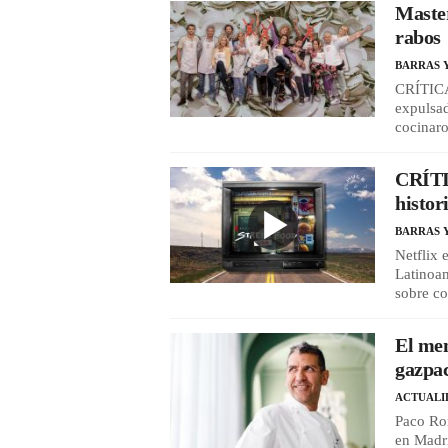
Master
rabos
BARRAS 
CRÍTICA 
expulsad
cocinar
CRÍTIC
histor
BARRAS 
Netflix 
Latinoam
sobre co
El men
gazpac
ACTUALI
Paco Ron
en Madri