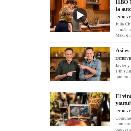
HBO Ma
la aut
ENTREVI
Julia Ch
la más r
Max, que
Así es
ENTREVI
Javier y
14h su 
que romp
El vin
youtub
ENTREVI
Comunic
comparti
podcasts