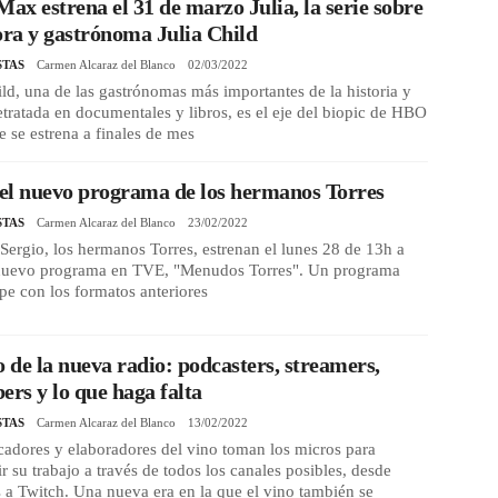
x estrena el 31 de marzo Julia, la serie sobre
ora y gastrónoma Julia Child
STAS
Carmen Alcaraz del Blanco
02/03/2022
ild, una de las gastrónomas más importantes de la historia y
etratada en documentales y libros, es el eje del biopic de HBO
 se estrena a finales de mes
 el nuevo programa de los hermanos Torres
STAS
Carmen Alcaraz del Blanco
23/02/2022
 Sergio, los hermanos Torres, estrenan el lunes 28 de 13h a
nuevo programa en TVE, "Menudos Torres". Un programa
e con los formatos anteriores
o de la nueva radio: podcasters, streamers,
ers y lo que haga falta
STAS
Carmen Alcaraz del Blanco
13/02/2022
adores y elaboradores del vino toman los micros para
r su trabajo a través de todos los canales posibles, desde
 a Twitch. Una nueva era en la que el vino también se