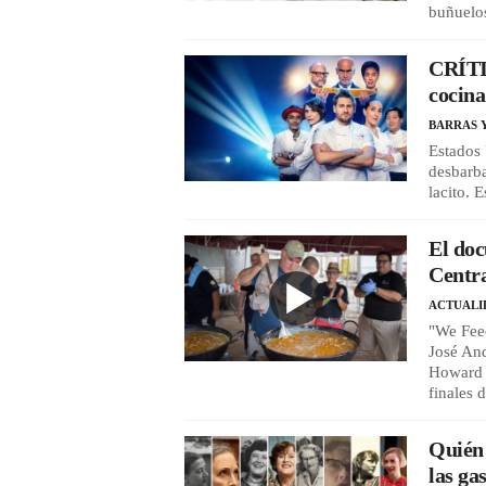
buñuelos
CRÍTI
cocin
BARRAS 
Estados 
desbarba
lacito. 
El doc
Centra
ACTUALI
"We Fee
José And
Howard 
finales
Quién 
las ga