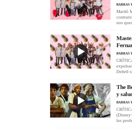
BARRAS 
Mariló M
contrar
nos que
Master
Ferna
BARRAS 
CRÍTICA
expulsa
Deltell
The Be
y salu
BARRAS 
CRÍTICA 
(Disney+
los prof