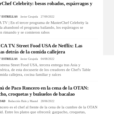
Chef Celebrity: besos robados, espárragos y
Y ESTRELLAS
Javier Cirujeda
27/09/2022
TV | En el tercer programa de MasterChef Celebrity la
a abandonó el programa bailando, los espárragos se
on rimando y se comieron rabos
A TV. Street Food USA de Netflix: Las
ias detrás de la comida callejera
Y ESTRELLAS
Javier Cirujeda
04/08/2022
estrena Street Food USA, tercera entrega tras Asia y
érica, de esta docuserie de los creadores de Chef's Table
mida callejera, cocina familiar y raíces
ú de Paco Roncero en la cena de la OTAN:
ho, croquetas y buñuelos de bacalao
DAD
Redacción Hule y Mantel
28/06/2022
cero es el chef al frente de la cena de la cumbre de la OTAN
d. Entre los platos que ofrecerá: gazpacho, croquetas,