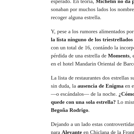
esperado. En teoría,
Michelin no da p
sonaban por muchos lados los nombres
recoger alguna estrella.
Y, pese a los rumores alimentados po
la lista ninguno de los triestrellados
con un total de 16, contándo la incor
pérdida de una estrella de
Moments
, 
en el hotel Mandarin Oriental de Barc
La lista de restaurantes dos estrellas
sin duda, la
ausencia de Enigma
en e
—o escándalos— de la noche.
¿Cómo 
quede con una sola estrella?
Lo mism
Begoña Rodrigo
.
Dejando a un lado estas controvertidas
para
Alevante
en Chiclana de la Front