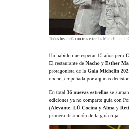
Todos los chefs con tres estrellas Michelin en l
Ha habido que esperar 15 años pero
C
El restaurante de
Nacho y Esther M
protagonista de la
Gala Michelin 20
noche, empeñada por algunas decisio
En total
36 nuevas estrellas
se suman
ediciones ya no comparte guía con Po
(
Alevante
,
LÚ Cocina y Alma
y
Ret
primera distinción de la guía roja.