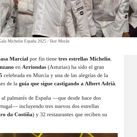
a Gala Michelin España 2025 / Iker Morán
asa Marcial
por fin tiene
tres estrellas Michelin
.
anzano
en
Arriondas
(Asturias) ha sido el gran
25
celebrada en Murcia y una de las alegrías de la
nes de la
guía que sigue castigando a Albert Adrià
.
 al palmarés de España —que desde hace dos
rtugal— incluyendo tres nuevos dos estrellas
iro da Costiña
) y 32 restaurantes que reciben su