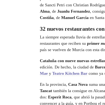
de Sancti Petri con Christian Rodrígu
Alma
, de
Juanlu Fernandez
, consig
Costiña
, de
Manuel Garcia
en Santa
32 nuevos restaurantes con
La siempre esperada lluvia de estrella
restaurantes que reciben su
primer
m
país se vuelven de Murcia con esta dis
Cataluña con nueve nuevas estrella
edición. De hecho, la ciudad de
Barc
Mae
y
Teatro Kitchen Bar
como ya s
En la provincia,
Casa Nova
suma una e
Tancat
también la consigue en Alcanar
dos:
Esperit Roca
, que abrió la pasa
convencer a la guía, y en Portbou el r