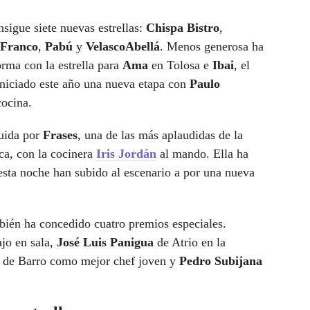
sigue siete nuevas estrellas:
Chispa Bistro
,
 Franco
,
Pabú
y
VelascoAbellá
. Menos generosa ha
orma con la estrella para
Ama
en Tolosa e
Ibai
, el
iniciado este año una nueva etapa con
Paulo
cocina.
guida por
Frases
, una de las más aplaudidas de la
a, con la cocinera
Iris Jordán
al mando. Ella ha
esta noche han subido al escenario a por una nueva
bién ha concedido cuatro premios especiales.
ajo en sala,
José Luis Panigua
de Atrio en la
s
de Barro como mejor chef joven y
Pedro Subijana