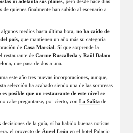
istas ni adelanta sus planes
, pero desde hace días
 de quienes finalmente han subido al escenario a
r algunos medios hasta última hora,
no ha caído de
 del país
, que mantienen un año más su categoría
poración de
Casa Marcial
. Sí que sorprende la
el restaurante de
Carme Ruscalleda y Raül Balam
elona, que pasa de dos a una.
 suma este año tres nuevas incorporaciones, aunque,
sta selección ha acabado siendo una de las sorpresas
es posible que un restaurante de este nivel se
o cabe preguntarse, por cierto, con
La Salita
de
 decisiones de la guía, sí ha habido buenas noticas
era, el proyecto de
Ángel León
en el hotel Palacio