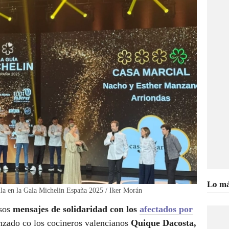
Lo má
lla en la Gala Michelin España 2025 / Iker Morán
osos
mensajes de solidaridad con los
afectados por
nzado co los cocineros valencianos
Quique Dacosta,