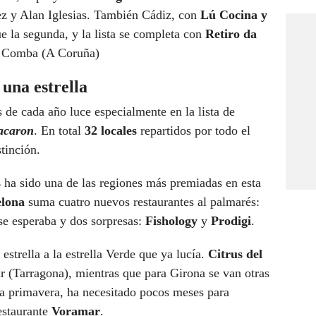
ez y Alan Iglesias. También Cádiz, con
Lú Cocina y
ue la segunda, y la lista se completa con
Retiro da
 Comba (A Coruña)
 una estrella
s de cada año luce especialmente en la lista de
acaron
. En total
32 locales
repartidos por todo el
tinción.
s
ha sido una de las regiones más premiadas en esta
elona
suma cuatro nuevos restaurantes al palmarés:
e esperaba y dos sorpresas:
Fishology
y
Prodigi
.
strella a la estrella Verde que ya lucía.
Citrus del
 (Tarragona), mientras que para Girona se van otras
da primavera, ha necesitado pocos meses para
estaurante
Voramar
.