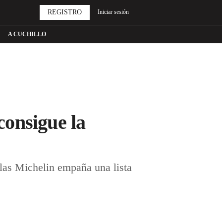
REGISTRO
Iniciar sesión
A CUCHILLO
onsigue la
llas Michelin empaña una lista