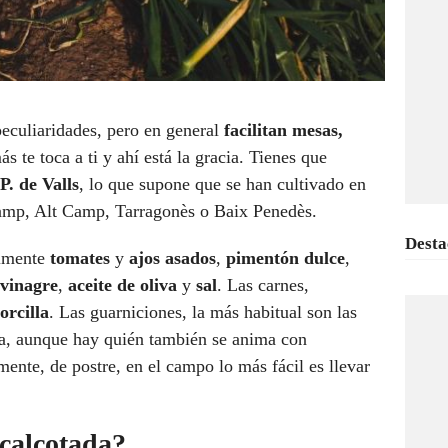
peculiaridades, pero en general
facilitan mesas,
s te toca a ti y ahí está la gracia. Tienes que
P. de Valls
, lo que supone que se han cultivado en
Camp, Alt Camp, Tarragonès o Baix Penedès.
Desta
almente
tomates
y
ajos asados
,
pimentón dulce
,
vinagre
,
aceite de oliva
y
sal
. Las carnes,
orcilla
. Las guarniciones, la más habitual son las
a, aunque hay quién también se anima con
lmente, de postre, en el campo lo más fácil es llevar
calçotada?