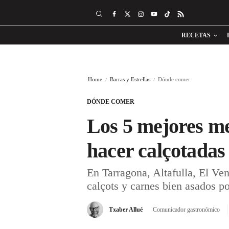
RECETAS
Home
Barras y Estrellas
Dónde comer
DÓNDE COMER
Los 5 mejores m
hacer calçotadas 
En Tarragona, Altafulla, El Ven
calçots y carnes bien asados po
Txaber Allué
Comunicador gastronómico