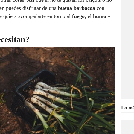
tras cosas. Así que si no te gustan los calçots o no
én puedes disfrutar de una
buena barbacoa
con
ue quiera acompañarte en torno al
fuego
, el
humo
y
ecesitan?
Lo má