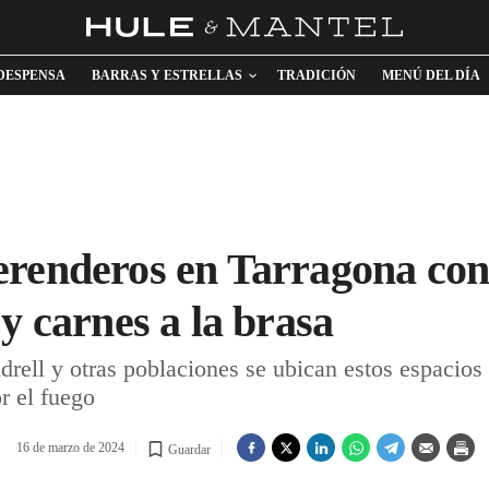
DESPENSA
BARRAS Y ESTRELLAS
TRADICIÓN
MENÚ DEL DÍA
erenderos en Tarragona co
y carnes a la brasa
drell y otras poblaciones se ubican estos espacios a
r el fuego
16 de marzo de 2024
Guardar