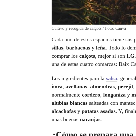
Cultivo y recogida de calçots / Foto: Canva
Cada uno de estos espacios tiene sus 
sillas, barbacoas y leña
. Todo lo demá
comprar los
calçots
, mejor si son
I.G.
una de estas cuatro comarcas: Baix 
Los ingredientes para la
salsa
, gener
ñora
,
avellanas
,
almendras
,
perejil
,
normalmente
cordero
,
longaniza
y
m
alubias blancas
salteadas con mantec
alcachofas
y
patatas asadas
. Y, fina
unas buenas
naranjas
.
¿Cómo se prepara una 