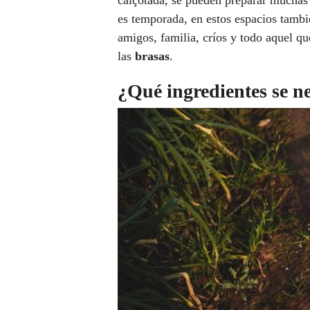
calçotada, se pueden preparar muchas o
es temporada, en estos espacios tambi
amigos, familia, críos y todo aquel q
las
brasas
.
¿Qué ingredientes se n